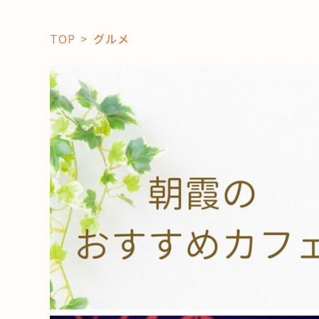
TOP
グルメ
「コト」
子育て
暮らし
おすすめ
学び・教
スポット
「場」
HAREL