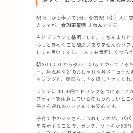
駅南口から歩いて3分、朝霞駅（南）入口
カフェが、
食珈茶菓酒 すわん
です♡
白とブラウンを基調にした、こぢんまりと
心もときめくこと間違いありません☆ソフ
しても良いですし、1人でも気軽にくつろ
朝の11：30から夜22：00までやってい
ー、角煮丼などのおしゃれな丼メニューが
ッシングと、朝霞らしさを感じさせてくれ
ランチには150円でドリンクをつけるこ
ブティーを用意しているのもうれしいとこ
子さん連れのママさんでも安心です。
子育て中のママさんにうれしいのが、
パパ
を提示することで、ランチ、ケーキが50