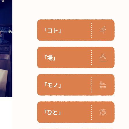
「コト」
「場」
「モノ」
「ひと」