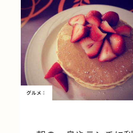
HAREL
活用事例
「モノ」
fleXe
リノベ事
「ひと」
協賛・協力店
グルメ
：
コーディネーター紹介