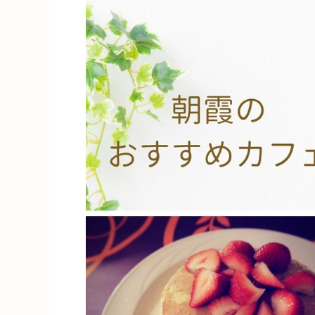
た
い
朝
霞
の
カ
フ
ェ”
の