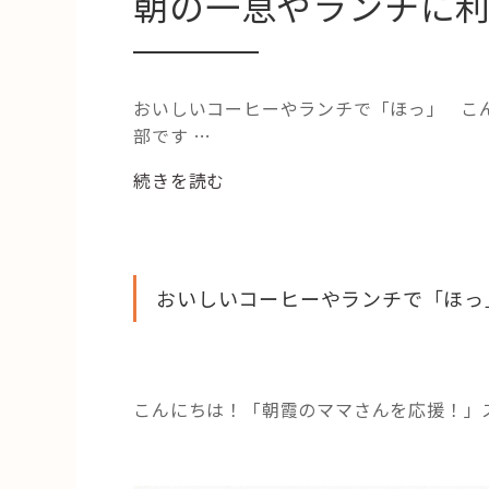
朝の一息やランチに利
おいしいコーヒーやランチで「ほっ」 こ
部です …
“朝
続きを読む
の
一
息
や
おいしいコーヒーやランチで「ほっ
ラ
ン
チ
に
こんにちは！「朝霞のママさんを応援！」
利
用
し