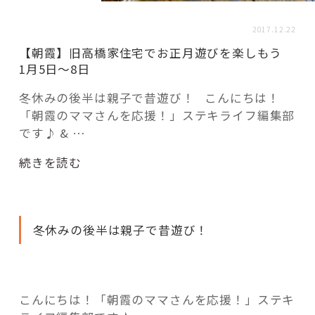
活用事例
2017.12.22
【朝霞】旧高橋家住宅でお正月遊びを楽しもう
「モノ」
1月5日～8日
冬休みの後半は親子で昔遊び！ こんにちは！
fleXe
リノベ事例
「朝霞のママさんを応援！」ステキライフ編集部
です♪ & …
「ひと」
“【朝
続きを読む
霞】
旧
協賛・協力店
高
冬休みの後半は親子で昔遊び！
橋
コーディネーター紹介
家
住
宅
これからの暮らし 住み替え相談
こんにちは！「朝霞のママさんを応援！」ステキ
で