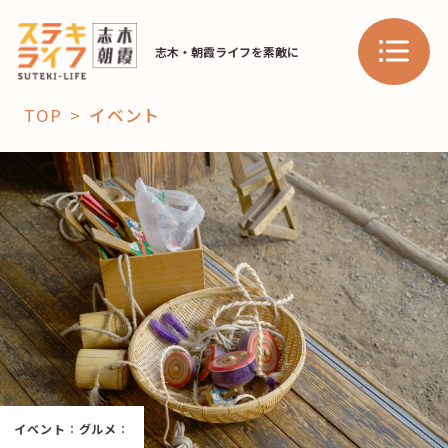
志木・朝霞ライフを素敵に
TOP
イベント
「コト」
子育て
暮らし
おすすめ
学び・教育
スポット
「場」
HAREL
イベント
：
グルメ
：
HAREL