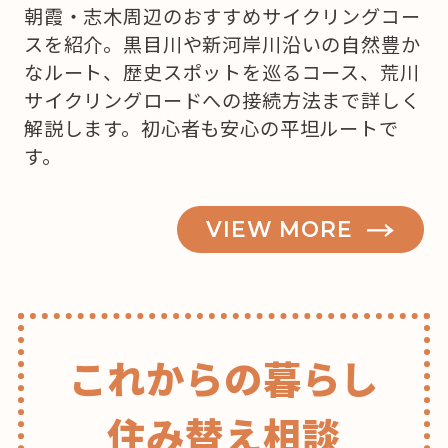
朝霞・志木周辺のおすすめサイクリングコー
を
スを紹介。黒目川や新河岸川沿いの自然豊か
買
なルート、歴史スポットを巡るコース、荒川
お
サイクリングロードへの接続方法まで詳しく
う
解説します。初心者も安心の平坦ルートで
か
す。
な？”
の
VIEW MORE
これからの暮らし
住み替え相談