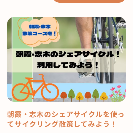
も
う
来
月
は
ク
リ
ス
マ
ス！
ど
こ
で
朝霞・志木のシェアサイクルを使っ
ケ
てサイクリング散策してみよう！
ー
キ