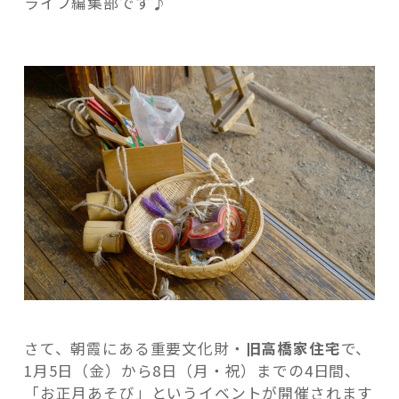
ライフ編集部です♪
お
正
月
遊
び
記事検索
を
楽
し
も
う
1
月
5
日
～
8
さて、朝霞にある重要文化財・
旧高橋家住宅
で、
日”
1月5日（金）から8日（月・祝）までの4日間、
の
「お正月あそび」というイベントが開催されます