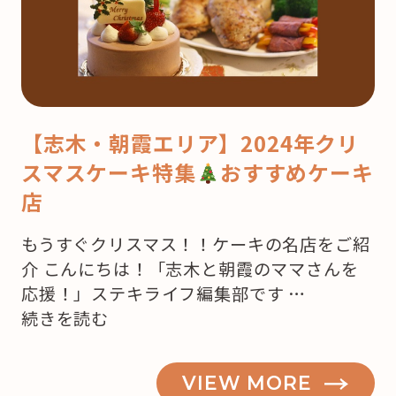
【志木・朝霞エリア】2024年クリ
スマスケーキ特集
おすすめケーキ
店
もうすぐクリスマス！！ケーキの名店をご紹
介 こんにちは！「志木と朝霞のママさんを
応援！」ステキライフ編集部です …
“【志
続きを読む
木・
朝
VIEW MORE
霞】