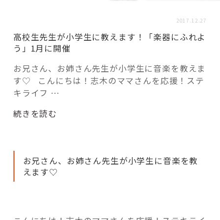
活用事例
2017.12.27
高校生先生が小学生に教えます！「楽器にふれよ
「モノ」
う」1月に開催
お兄さん、お姉さん先生が小学生に音楽を教えま
fleXe
リノベ事例
す♡ こんにちは！志木のママさんを応援！ステ
キライフ …
「ひと」
“高
続きを読む
校
生
協賛・協力店
先
お兄さん、お姉さん先生が小学生に音楽を教
生
コーディネーター紹介
えます♡
が
小
学
これからの暮らし 住み替え相談
生