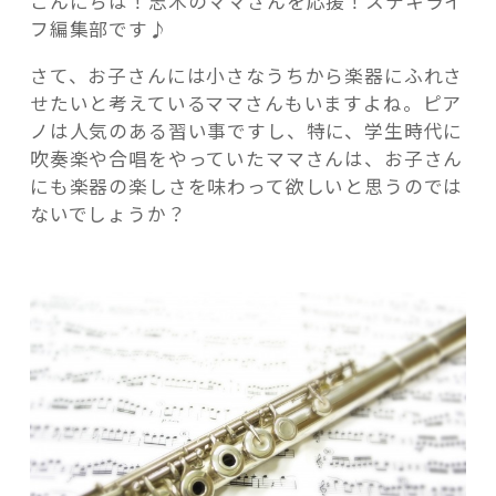
こんにちは！志木のママさんを応援！ステキライ
に
フ編集部です♪
教
え
さて、お子さんには小さなうちから楽器にふれさ
ま
せたいと考えているママさんもいますよね。ピア
す！
ノは人気のある習い事ですし、特に、学生時代に
記事検索
「楽
吹奏楽や合唱をやっていたママさんは、お子さん
器
にも楽器の楽しさを味わって欲しいと思うのでは
に
ないでしょうか？
ふ
れ
よ
う」
1
月
に
開
催”
の