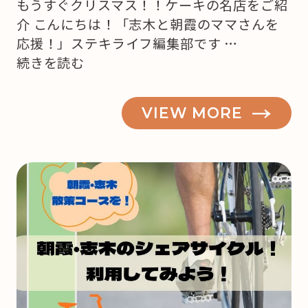
もうすぐクリスマス！！ケーキの名店をご紹
介 こんにちは！「志木と朝霞のママさんを
応援！」ステキライフ編集部です …
“【志
続きを読む
木・
朝
VIEW MORE
霞】
も
う
来
月
は
ク
リ
ス
マ