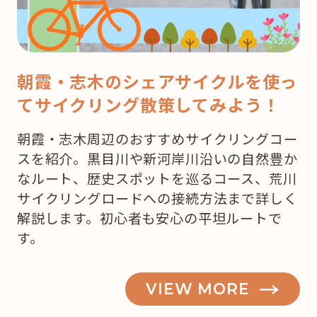
ス！
ど
こ
で
朝霞・志木のシェアサイクルを使っ
ケ
てサイクリング散策してみよう！
ー
キ
朝霞・志木周辺のおすすめサイクリングコー
を
スを紹介。黒目川や新河岸川沿いの自然豊か
買
なルート、歴史スポットを巡るコース、荒川
お
サイクリングロードへの接続方法まで詳しく
う
解説します。初心者も安心の平坦ルートで
か
す。
な？”
の
VIEW MORE