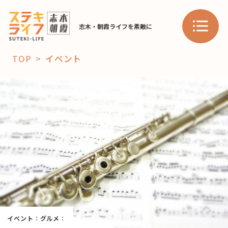
志木・朝霞ライフを素敵に
TOP
イベント
「コト」
子育て
暮らし
おすすめ
学び・教育
スポット
「場」
HAREL
イベント
：
グルメ
：
HAREL