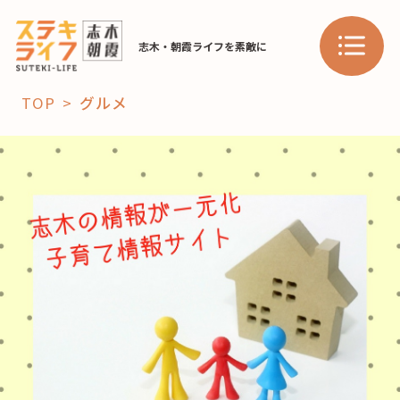
志木・朝霞ライフを素敵に
TOP
グルメ
「コト」
子育て
暮らし
おすすめ
学び・教育
スポット
「場」
HAREL
HAREL