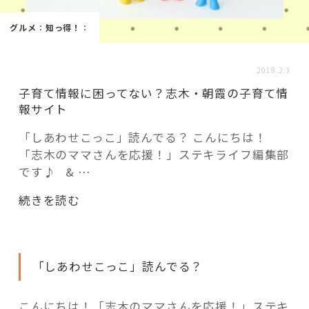
活用事例
グルメ
：
知っ得！
：
「モノ」
2018.2.3
子育て情報に困ってない？志木・朝霞の子育て情
fleXe
リノベ事例
報サイト
「しあわせこっこ」読んでる？ こんにちは！
「志木のママさんを応援！」ステキライフ編集部
「ひと」
です♪ & …
協賛・協力店
“子
続きを読む
育
コーディネーター紹介
て
情
「しあわせこっこ」読んでる？
報
に
これからの暮らし 住み替え相談
困
こんにちは！「志木のママさんを応援！」ステキ