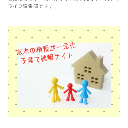
っ
ライフ編集部です♪
て
な
い？
志
記事検索
木・
朝
霞
の
子
育
て
情
報
サ
イ
ト”
の