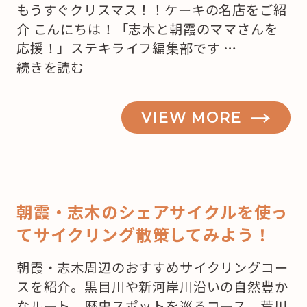
もうすぐクリスマス！！ケーキの名店をご紹
介 こんにちは！「志木と朝霞のママさんを
応援！」ステキライフ編集部です …
“【志
続きを読む
木・
朝
VIEW MORE
霞】
も
う
来
月
朝霞・志木のシェアサイクルを使っ
は
てサイクリング散策してみよう！
ク
リ
朝霞・志木周辺のおすすめサイクリングコー
ス
スを紹介。黒目川や新河岸川沿いの自然豊か
マ
なルート、歴史スポットを巡るコース、荒川