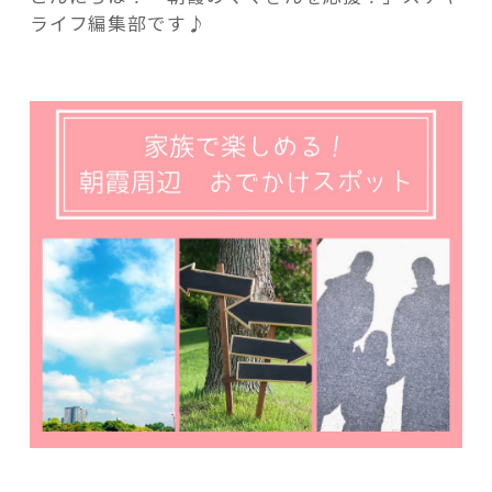
族
ライフ編集部です♪
で
楽
し
め
記事検索
る
朝
霞
周
辺
の
お
で
か
け
ス
ポ
ッ