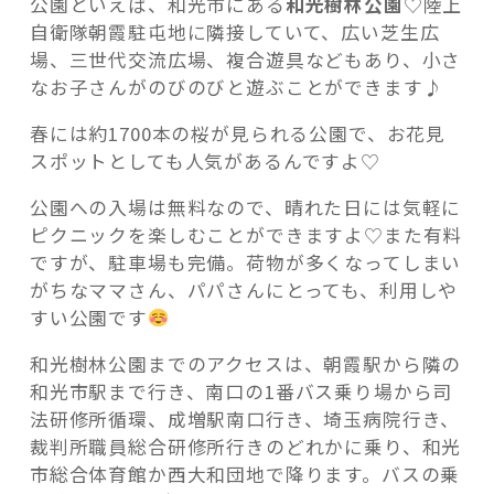
公園といえば、和光市にある
和光樹林公園
♡陸上
自衛隊朝霞駐屯地に隣接していて、広い芝生広
場、三世代交流広場、複合遊具などもあり、小さ
なお子さんがのびのびと遊ぶことができます♪
春には約1700本の桜が見られる公園で、お花見
スポットとしても人気があるんですよ♡
公園への入場は無料なので、晴れた日には気軽に
ピクニックを楽しむことができますよ♡また有料
ですが、駐車場も完備。荷物が多くなってしまい
がちなママさん、パパさんにとっても、利用しや
すい公園です
和光樹林公園までのアクセスは、朝霞駅から隣の
和光市駅まで行き、南口の1番バス乗り場から司
法研修所循環、成増駅南口行き、埼玉病院行き、
裁判所職員総合研修所行きのどれかに乗り、和光
市総合体育館か西大和団地で降ります。バスの乗