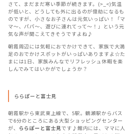
さて、まだまだ寒い季節が続きます。(>_<)気温
ト”
が低いと、どうしても外に出るのが億劫になるも
の
のですが、小さなお子さんは元気いっぱい！「マ
マ～、パパ～、遊びに連れてって～！」という元
気な声が聞こえてきそうですよね♪
朝霞周辺には気軽におでかけできて、家族で大満
足のおでかけスポットがいっぱいありますよ☆た
まには1日、家族みんなでリフレッシュ休暇を楽
しんでみてはいかがでしょうか？
ららぽーと富士見
朝霞駅から東武東上線で、5駅。鶴瀬駅からバス
で6分のところにある大型ショッピングセンター
が、
ららぽーと富士見
です♪館内には、ママに人