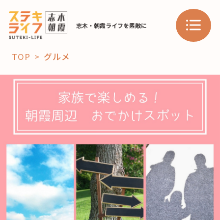
志木・朝霞ライフを素敵に
TOP
グルメ
「コト」
子育て
暮らし
おすすめ
学び・教育
スポット
「場」
HAREL
HAREL