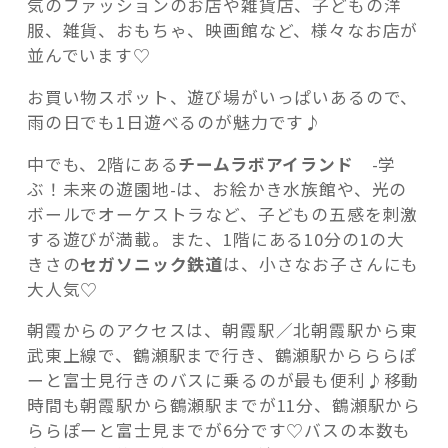
気のファッションのお店や雑貨店、子どもの洋
服、雑貨、おもちゃ、映画館など、様々なお店が
並んでいます♡
お買い物スポット、遊び場がいっぱいあるので、
雨の日でも1日遊べるのが魅力です♪
中でも、2階にある
チームラボアイランド
-学
ぶ！未来の遊園地-は、お絵かき水族館や、光の
ボールでオーケストラなど、子どもの五感を刺激
する遊びが満載。また、1階にある10分の1の大
きさの
セガソニック鉄道
は、小さなお子さんにも
大人気♡
朝霞からのアクセスは、朝霞駅／北朝霞駅から東
武東上線で、鶴瀬駅まで行き、鶴瀬駅からららぽ
ーと富士見行きのバスに乗るのが最も便利♪移動
時間も朝霞駅から鶴瀬駅までが11分、鶴瀬駅から
ららぽーと富士見までが6分です♡バスの本数も