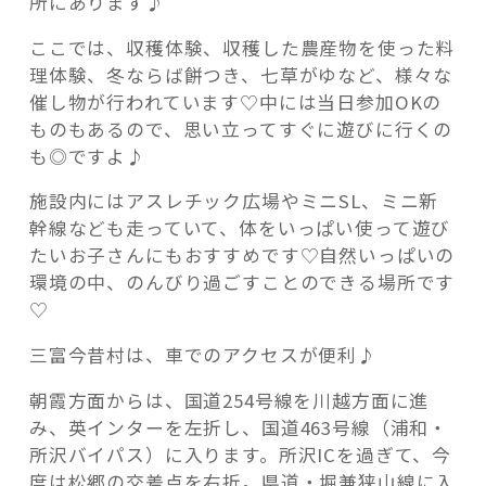
所にあります♪
ここでは、収穫体験、収穫した農産物を使った料
理体験、冬ならば餅つき、七草がゆなど、様々な
催し物が行われています♡中には当日参加OKの
ものもあるので、思い立ってすぐに遊びに行くの
も◎ですよ♪
施設内にはアスレチック広場やミニSL、ミニ新
幹線なども走っていて、体をいっぱい使って遊び
たいお子さんにもおすすめです♡自然いっぱいの
環境の中、のんびり過ごすことのできる場所です
♡
三富今昔村は、車でのアクセスが便利♪
朝霞方面からは、国道254号線を川越方面に進
み、英インターを左折し、国道463号線（浦和・
所沢バイパス）に入ります。所沢ICを過ぎて、今
度は松郷の交差点を右折。県道・堀兼狭山線に入