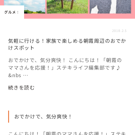
活用事例
グルメ
：
「モノ」
2018.2.5
気軽に行ける！家族で楽しめる朝霞周辺のおでか
fleXe
リノベ事例
けスポット
おでかけで、気分爽快！ こんにちは！「朝霞の
ママさんを応援！」ステキライフ編集部です♪
「ひと」
&nbs …
協賛・協力店
“気
続きを読む
軽
コーディネーター紹介
に
行
おでかけで、気分爽快！
け
る！
これからの暮らし 住み替え相談
家
こんにちは！「朝霞のママさんを応援！」ステキ