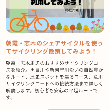
ス
マ
ス！
ど
こ
で
朝霞・志木のシェアサイクルを使っ
ケ
てサイクリング散策してみよう！
ー
キ
朝霞・志木周辺のおすすめサイクリングコー
を
スを紹介。黒目川や新河岸川沿いの自然豊か
買
なルート、歴史スポットを巡るコース、荒川
お
サイクリングロードへの接続方法まで詳しく
う
解説します。初心者も安心の平坦ルートで
か
す。
な？”
の