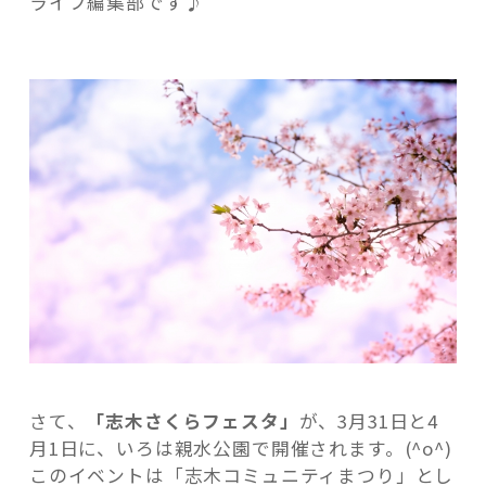
ライフ編集部です♪
木
さ
く
ら
フ
記事検索
ェ
ス
タ
イ
ベ
ン
ト
参
加
者・
出
さて、
「志木さくらフェスタ」
が、3月31日と4
店
月1日に、いろは親水公園で開催されます。(^o^)
者
このイベントは「志木コミュニティまつり」とし