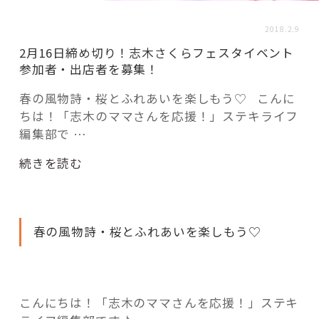
活用事例
2018.2.9
2月16日締め切り！志木さくらフェスタイベント
「モノ」
参加者・出店者を募集！
春の風物詩・桜とふれあいを楽しもう♡ こんに
fleXe
リノベ事例
ちは！「志木のママさんを応援！」ステキライフ
編集部で …
「ひと」
“2
続きを読む
月
16
協賛・協力店
日
春の風物詩・桜とふれあいを楽しもう♡
締
コーディネーター紹介
め
切
り！
これからの暮らし 住み替え相談
こんにちは！「志木のママさんを応援！」ステキ
志