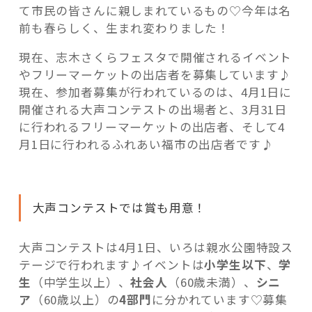
を
て市民の皆さんに親しまれているもの♡今年は名
募
前も春らしく、生まれ変わりました！
集！”
現在、志木さくらフェスタで開催されるイベント
の
やフリーマーケットの出店者を募集しています♪
現在、参加者募集が行われているのは、4月1日に
開催される大声コンテストの出場者と、3月31日
に行われるフリーマーケットの出店者、そして4
月1日に行われるふれあい福市の出店者です♪
大声コンテストでは賞も用意！
大声コンテストは4月1日、いろは親水公園特設ス
テージで行われます♪イベントは
小学生以下
、
学
生
（中学生以上）、
社会人
（60歳未満）、
シニ
ア
（60歳以上）の
4部門
に分かれています♡募集