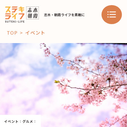
志木・朝霞ライフを素敵に
TOP
イベント
「コト」
子育て
暮らし
おすすめ
学び・教育
スポット
「場」
HAREL
イベント
：
グルメ
：
HAREL