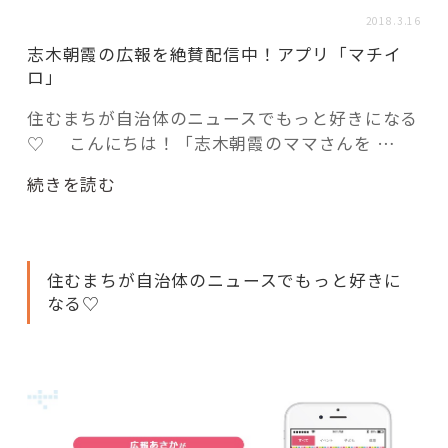
活用事例
2018.3.16
志木朝霞の広報を絶賛配信中！アプリ「マチイ
ロ」
「モノ」
住むまちが自治体のニュースでもっと好きになる
♡ こんにちは！「志木朝霞のママさんを …
fleXe
リノベ事例
“志
続きを読む
木
「ひと」
朝
霞
住むまちが自治体のニュースでもっと好きに
の
協賛・協力店
なる♡
広
報
コーディネーター紹介
を
絶
賛
これからの暮らし 住み替え相談
配