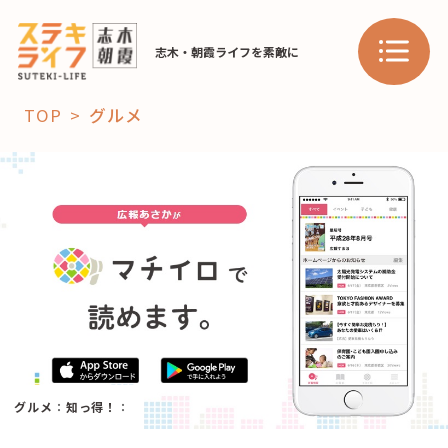
志木・朝霞ライフを素敵に
TOP
グルメ
「コト」
子育て
暮らし
おすすめ
学び・教育
スポット
「場」
グルメ
：
知っ得！
：
HAREL
HAREL