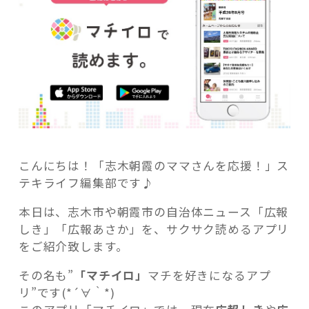
信
中！
ア
プ
リ
記事検索
「マ
チ
イ
ロ」”
の
こんにちは！「志木朝霞のママさんを応援！」ス
テキライフ編集部です♪
本日は、志木市や朝霞市の自治体ニュース「広報
しき」「広報あさか」を、サクサク読めるアプリ
をご紹介致します。
その名も”
「マチイロ」
マチを好きになるアプ
リ”です(*´∀｀*)