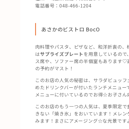
電話番号：048-466-1204
あさかのビストロ BocO
肉料理やパスタ、ピザなど、和洋折衷の、
は
サプライズプレート
を用意しているので
ス席や、ソファー席の半個室もあります♡
の予約がマスト！
このお店の人気の秘密は、サラダビュッフ
めたドリンクバーが付いたランチメニュー
メニューに付いているのでお得☆お子さん
このお店のもう一つの人気は、夏季限定で
きない「焼き氷」をおいています！メレン
みます！まさにアメージング☆な光景です