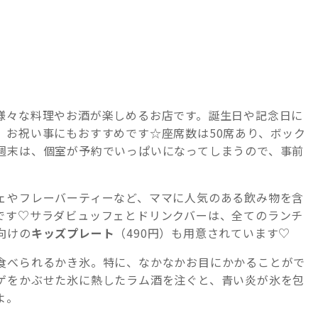
様々な料理やお酒が楽しめるお店です。誕生日や記念日に
、お祝い事にもおすすめです☆座席数は50席あり、ボック
週末は、個室が予約でいっぱいになってしまうので、事前
ェやフレーバーティーなど、ママに人気のある飲み物を含
です♡サラダビュッフェとドリンクバーは、全てのランチ
向けの
キッズプレート
（490円）も用意されています♡
食べられるかき氷。特に、なかなかお目にかかることがで
ゲをかぶせた氷に熱したラム酒を注ぐと、青い炎が氷を包
よ。