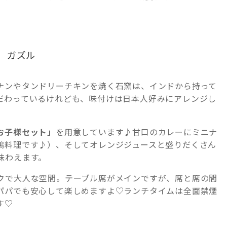
 ガズル
ナンやタンドリーチキンを焼く石窯は、インドから持って
だわっているけれども、味付けは日本人好みにアレンジし
お子様セット」
を用意しています♪甘口のカレーにミニナ
鶏料理です♪）、そしてオレンジジュースと盛りだくさん
味わえます。
クで大人な空間。テーブル席がメインですが、席と席の間
パパでも安心して楽しめますよ♡ランチタイムは全面禁煙
す♡