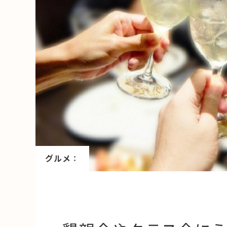
HAREL
活用事例
「モノ」
fleXe
リノベ事
「ひと」
協賛・協力店
グルメ
：
コーディネーター紹介