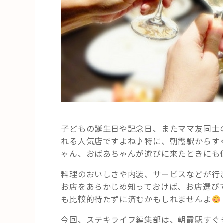
楽
し
め
る
お
し
ゃ
れ
な
飲
子どもの誕生日や記念日、またママ友同士
食
れる人気店ですよね♪特に、朝霞駅からす
店”
ゃん、おばあちゃんが遊びに来たときにも
の
料理のおいしさや内装、サービスなどが行
お店をあらかじめ知っておけば、お店選び
も比較的待たずに済むかもしれませんよ
今回、ステキライフ編集部は、朝霞駅すぐ