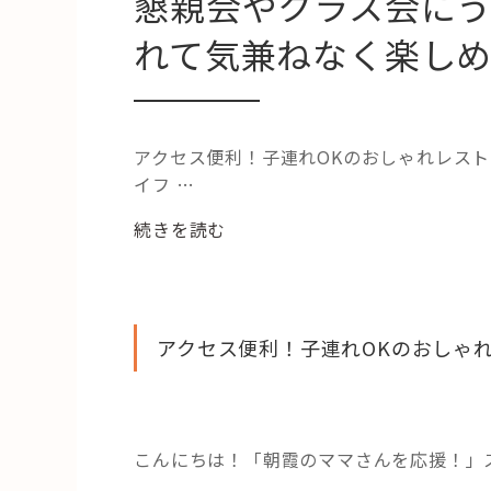
懇親会やクラス会に
れて気兼ねなく楽し
アクセス便利！子連れOKのおしゃれレス
イフ …
“懇
続きを読む
親
会
や
ク
アクセス便利！子連れOKのおしゃ
ラ
ス
会
に
こんにちは！「朝霞のママさんを応援！」
う