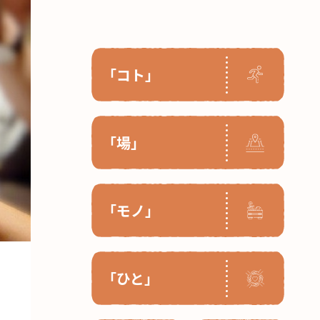
「コト」
「場」
「モノ」
「ひと」