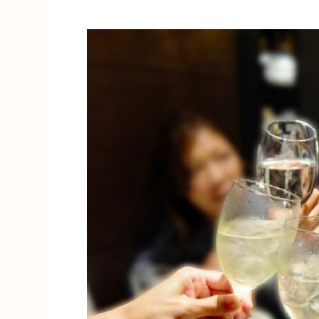
っ
て
つ
け！？
朝
霞
の
子
供
を
連
れ
て
気
兼
ね
な
く