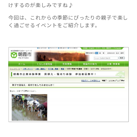
供
けするのが楽しみですね♪
も
今回は、これからの季節にぴったりの親子で楽し
勉
く過ごせるイベントをご紹介します。
強
に
記事検索
な
る
朝
霞
市
の
田
植
え
イ
ベ
ン
ト