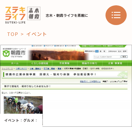
志木・朝霞ライフを素敵に
TOP
イベント
「コト」
子育て
暮らし
おすすめ
学び・教育
スポット
「場」
イベント
：
グルメ
：
HAREL
HAREL