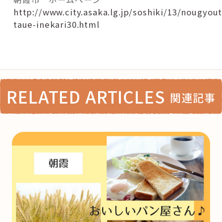
http://www.city.asaka.lg.jp/soshiki/13/nougyou
taue-inekari30.html
RELATED ARTICLES
関連記事