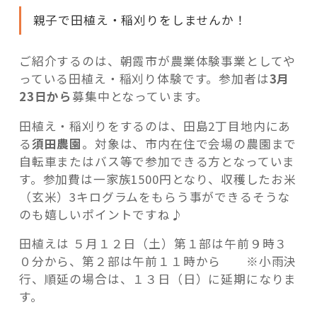
参
親子で田植え・稲刈りをしませんか！
加
募
ご紹介するのは、朝霞市が農業体験事業としてや
集
っている田植え・稲刈り体験です。参加者は
3月
中”
23日から
募集中となっています。
の
田植え・稲刈りをするのは、田島2丁目地内にあ
る
須田農園
。対象は、市内在住で会場の農園まで
自転車またはバス等で参加できる方となっていま
す。参加費は一家族1500円となり、収穫したお米
（玄米）3キログラムをもらう事ができるそうな
のも嬉しいポイントですね♪
田植えは ５月１２日（土）第１部は午前９時３
０分から、第２部は午前１１時から ※小雨決
行、順延の場合は、１３日（日）に延期になりま
す。