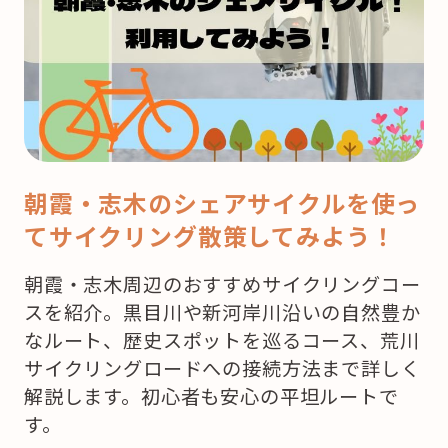
リ
ス
マ
ス！
ど
こ
で
朝霞・志木のシェアサイクルを使っ
ケ
てサイクリング散策してみよう！
ー
キ
朝霞・志木周辺のおすすめサイクリングコー
を
スを紹介。黒目川や新河岸川沿いの自然豊か
買
なルート、歴史スポットを巡るコース、荒川
お
サイクリングロードへの接続方法まで詳しく
う
解説します。初心者も安心の平坦ルートで
か
す。
な？”