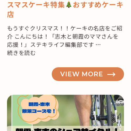
スマスケーキ特集
おすすめケーキ
店
もうすぐクリスマス！！ケーキの名店をご紹
介 こんにちは！「志木と朝霞のママさんを
応援！」ステキライフ編集部です …
“【志
続きを読む
木・
朝
VIEW MORE
霞】
も
う
来
月
は
ク