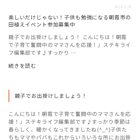
活用事例
2018.3.29
楽しいだけじゃない！子供も勉強になる朝霞市の
田植えイベント参加募集中
「モノ」
親子でお出掛けしましょう！ こんにちは！朝霞
で子育て奮闘中のママさんを応援！」ステキライ
fleXe
リノベ事例
フ編集部です♪すっかり …
“楽
続きを読む
「ひと」
し
い
だ
協賛・協力店
親子でお出掛けしましょう！
け
じ
コーディネーター紹介
ゃ
こんにちは！朝霞で子育て奮闘中のママさんを応
な
援！」ステキライフ編集部です♪すっかり季節は
い！
春らしく、暖かくなってきましたね(^_^)子供た
これからの暮らし 住み替え相談
子
ちもママやパパもこれからいろいろな所にお出掛