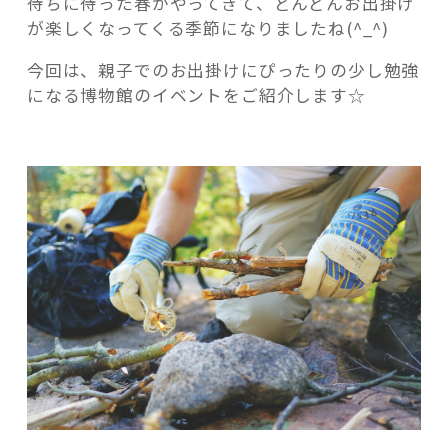
待ちに待った春がやってきて、どんどんお出掛け
つ？
が楽しくなってくる季節になりましたね(^_^)
親
子
今回は、親子でのお出掛けにぴったりの少し勉強
で
になる博物館のイベントをご紹介します☆
火
記事検索
お
こ
し
体
験！！
朝
霞
博
物
館
で
イ
ベ