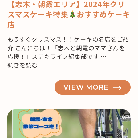
【志木・朝霞エリア】2024年クリ
スマスケーキ特集
おすすめケーキ
店
もうすぐクリスマス！！ケーキの名店をご紹
介 こんにちは！「志木と朝霞のママさんを
応援！」ステキライフ編集部です …
“【志
続きを読む
木・
朝
VIEW MORE
霞】
も
う
来
月
は