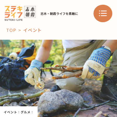
志木・朝霞ライフを素敵に
TOP
イベント
「コト」
子育て
暮らし
おすすめ
学び・教育
スポット
「場」
HAREL
イベント
：
グルメ
：
HAREL