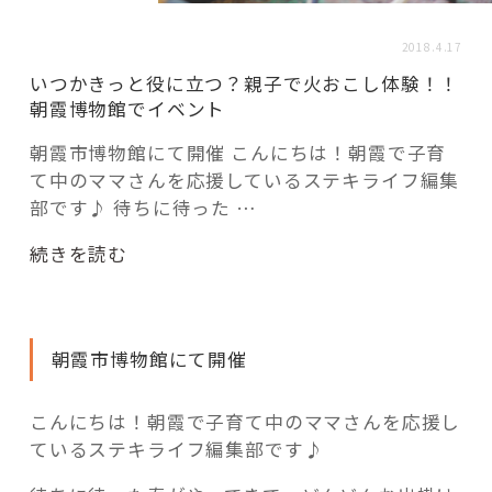
活用事例
2018.4.17
いつかきっと役に立つ？親子で火おこし体験！！
「モノ」
朝霞博物館でイベント
朝霞市博物館にて開催 こんにちは！朝霞で子育
fleXe
リノベ事例
て中のママさんを応援しているステキライフ編集
部です♪ 待ちに待った …
「ひと」
“い
続きを読む
つ
か
協賛・協力店
き
朝霞市博物館にて開催
っ
コーディネーター紹介
と
役
こんにちは！朝霞で子育て中のママさんを応援し
に
ているステキライフ編集部です♪
これからの暮らし 住み替え相談
立