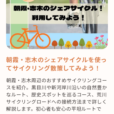
ク
リ
ス
マ
ス！
ど
こ
で
朝霞・志木のシェアサイクルを使っ
ケ
てサイクリング散策してみよう！
ー
キ
朝霞・志木周辺のおすすめサイクリングコー
を
スを紹介。黒目川や新河岸川沿いの自然豊か
買
なルート、歴史スポットを巡るコース、荒川
お
サイクリングロードへの接続方法まで詳しく
う
解説します。初心者も安心の平坦ルートで
か