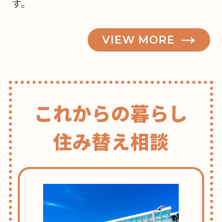
す。
な？”
の
VIEW MORE
これからの暮らし
住み替え相談