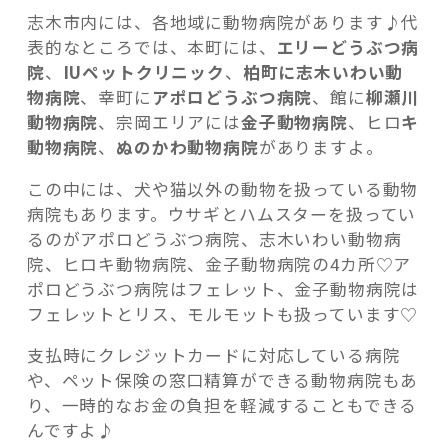
志木市内には、各地域に動物病院があります♪代
表的なところでは、本町には、
エリーどうぶつ病
院
、
IUペットクリニック
、
柏町に志木いわい動
物病院
、幸町に
アポロどうぶつ病院
、館に
柳瀬川
動物病院
、宗岡エリアには
金子動物病院
、ヒロ
キ
動物病院
、
ぬのかわ動物病院
がありますよ。
この中には、犬や猫以外の動物を扱っている動物
病院もあります。ウサギとハムスターを扱ってい
るのがアポロどうぶつ病院、志木いわい動物病
院、ヒロキ動物病院、金子動物病院の4カ所♡ア
ポロどうぶつ病院はフェレット、金子動物病院は
フェレットとリス、モルモットも扱っています♡
支払時にクレジットカードに対応している病院
や、ペット保険の窓口精算ができる動物病院もあ
り、一時的なお金の負担を軽減することもできる
んですよ♪