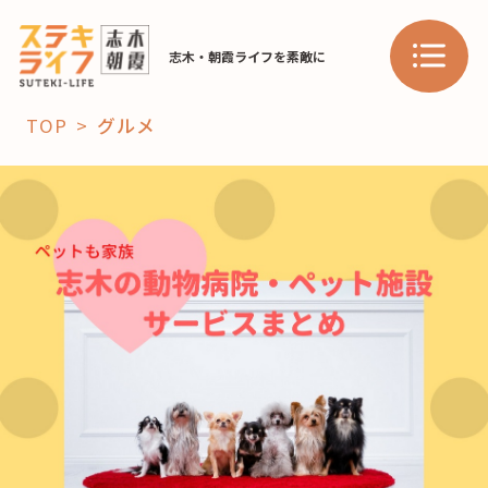
志木・朝霞ライフを素敵に
TOP
グルメ
「コト」
子育て
暮らし
おすすめ
学び・教育
スポット
「場」
HAREL
HAREL