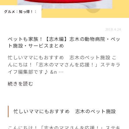
活用事例
グルメ
：
知っ得！
：
「モノ」
2018.4.24
ペットも家族！【志木編】志木の動物病院・ペッ
fleXe
リノベ事例
ト施設・サービスまとめ
忙しいママにもおすすめ 志木のペット施設 こ
んにちは！「志木のママさんを応援！」ステキラ
「ひと」
イフ編集部です♪ &n …
協賛・協力店
“ペ
続きを読む
ッ
コーディネーター紹介
ト
も
忙しいママにもおすすめ 志木のペット施設
家
族！
これからの暮らし 住み替え相談
【志
こんにちは！「志木のママさんを応援！」ステキ