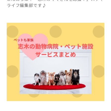
木
ライフ編集部です♪
編】
志
木
の
記事検索
動
物
病
院・
ペ
ッ
ト
施
設・
サ
ー
ビ
ス