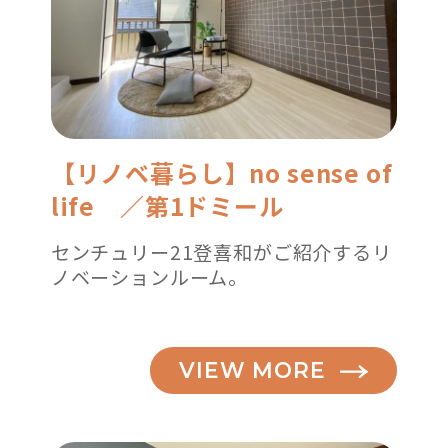
【リノベ暮らし】no sense of
life ／第1ドミール
センチュリー21登喜和がご紹介するリ
ノベーションルーム。
VIEW MORE