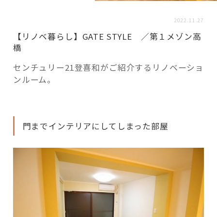
活用事例
2022.11.27
【リノベ暮らし】GATE STYLE ／第１メゾン高
「モノ」
橋
センチュリー21登喜和がご紹介するリノベーショ
fleXe
リノベ事例
ンルーム。
「ひと」
門までインテリアにしてしまった部屋
協賛・協力店
コーディネーター紹介
これからの暮らし 住み替え相談