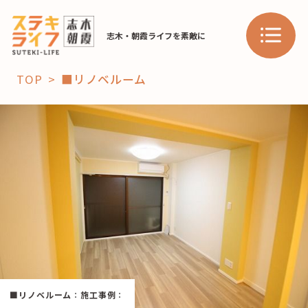
志木・朝霞ライフを素敵に
TOP
■リノベルーム
「コト」
子育て
暮らし
おすすめ
学び・教育
スポット
「場」
HAREL
■リノベルーム
：
施工事例
：
HAREL