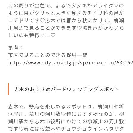
目の周りが金色で、まるでタヌキかアライグマの
ように目がクリッと大きく見えるチドリ科の鳥が
コチドリです♡志木では春から秋にかけて、柳瀬
川周辺で見ることができます♡鳴き声がかわいら
しいのも特徴です♡
参考：
市内で見ることのできる野鳥一覧
https://www.city.shiki.lg.jp/sp/index.cfm/53,15
志木のおすすめバードウォッチングスポット
志木で、野鳥を楽しめるスポットは、柳瀬川や新
河岸川、荒川の河川敷♡特におすすめなのが、柳
瀬川駅から志木市役所にかけての柳瀬川の河川敷
です♡春には桜並木やチョウショウインハタザク