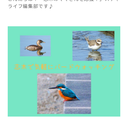
い
ライフ編集部です♪
春
に！
外
で
記事検索
バ
ー
ド
ウ
ォ
ッ
チ
ン
グ
が
お
す
す