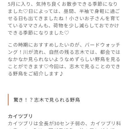
5月に入り、気持ち良くお散歩できる季節になり
め！！”
ました♡日によっては、昼間、半袖で身軽に過ご
の
せる日も出てきましたね！小さいお子さんを育て
ているママさんも、荷物を少し減らしておでかけ
できる季節になりました♡
この時期におすすめしたいのが、バードウォッチ
ング！川が流れ、自然の残る志木では、都会では
なかなか見られないようなめずらしい野鳥を見る
ことができます♡今回は、志木で見ることのでき
る野鳥をご紹介します♪
驚き！？志木で見られる野鳥
カイツブリ
カイツブリは全長が30センチ弱の、カイツブリ科