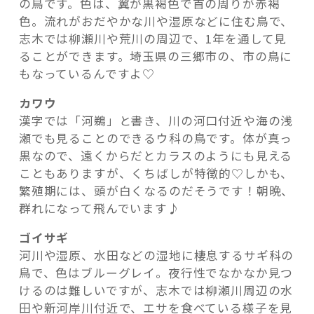
の鳥です。色は、翼が黒褐色で首の周りが赤褐
色。流れがおだやかな川や湿原などに住む鳥で、
志木では柳瀬川や荒川の周辺で、1年を通して見
ることができます。埼玉県の三郷市の、市の鳥に
もなっているんですよ♡
カワウ
漢字では「河鵜」と書き、川の河口付近や海の浅
瀬でも見ることのできるウ科の鳥です。体が真っ
黒なので、遠くからだとカラスのようにも見える
こともありますが、くちばしが特徴的♡しかも、
繁殖期には、頭が白くなるのだそうです！朝晩、
群れになって飛んでいます♪
ゴイサギ
河川や湿原、水田などの湿地に棲息するサギ科の
鳥で、色はブルーグレイ。夜行性でなかなか見つ
けるのは難しいですが、志木では柳瀬川周辺の水
田や新河岸川付近で、エサを食べている様子を見