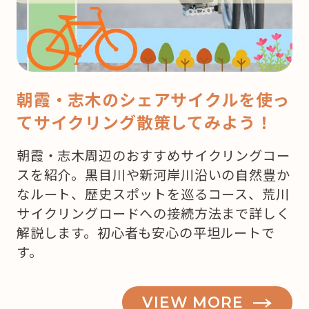
マ
ス！
ど
こ
で
朝霞・志木のシェアサイクルを使っ
ケ
てサイクリング散策してみよう！
ー
キ
朝霞・志木周辺のおすすめサイクリングコー
を
スを紹介。黒目川や新河岸川沿いの自然豊か
買
なルート、歴史スポットを巡るコース、荒川
お
サイクリングロードへの接続方法まで詳しく
う
解説します。初心者も安心の平坦ルートで
か
す。
な？”
の
VIEW MORE