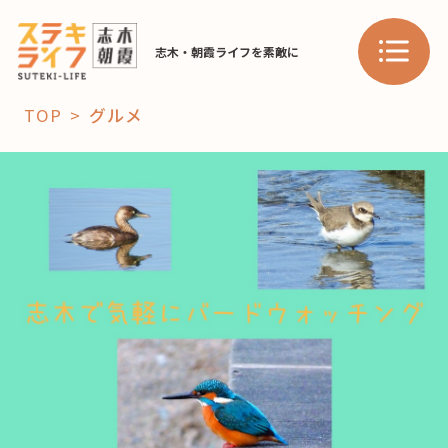
志木・朝霞ライフを素敵に
TOP
グルメ
「コト」
子育て
暮らし
おすすめ
学び・教育
スポット
「場」
HAREL
HAREL