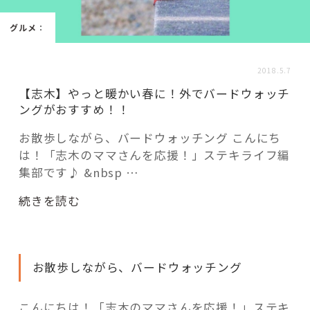
活用事例
グルメ
：
「モノ」
2018.5.7
【志木】やっと暖かい春に！外でバードウォッチ
fleXe
リノベ事例
ングがおすすめ！！
お散歩しながら、バードウォッチング こんにち
は！「志木のママさんを応援！」ステキライフ編
「ひと」
集部です♪ &nbsp …
協賛・協力店
“【志
続きを読む
木】
コーディネーター紹介
や
っ
お散歩しながら、バードウォッチング
と
暖
これからの暮らし 住み替え相談
か
こんにちは！「志木のママさんを応援！」ステキ