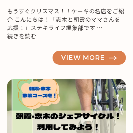
もうすぐクリスマス！！ケーキの名店をご紹
介 こんにちは！「志木と朝霞のママさんを
応援！」ステキライフ編集部です …
“【志
続きを読む
木・
朝
VIEW MORE
霞】
も
う
来
月
は
ク
リ
ス