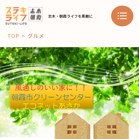
志木・朝霞ライフを素敵に
TOP
グルメ
「コト」
子育て
暮らし
おすすめ
学び・教育
スポット
「場」
HAREL
HAREL