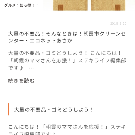
活用事例
グルメ
：
知っ得！
：
2018.5.20
「モノ」
大量の不要品！そんなときは！朝霞市クリーンセ
ンター・エコネットあさか
fleXe
リノベ事例
大量の不要品・ゴミどうしよう！ こんにちは！
「朝霞のママさんを応援！」ステキライフ編集部
です♪ …
「ひと」
“大
続きを読む
協賛・協力店
量
の
コーディネーター紹介
不
大量の不要品・ゴミどうしよう！
要
品！
そ
これからの暮らし 住み替え相談
こんにちは！「朝霞のママさんを応援！」ステキ
ん
ライフ編集部です♪