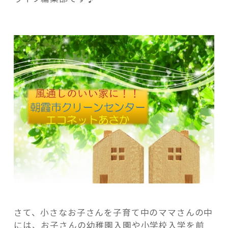
な
と
き
は！
朝
記事検索
霞
市
ク
リ
ー
ン
セ
ン
タ
ー・
エ
さて、小さなお子さんを子育て中のママさんの中
コ
には、お子さんの幼稚園入園や小学校入学を前
ネ