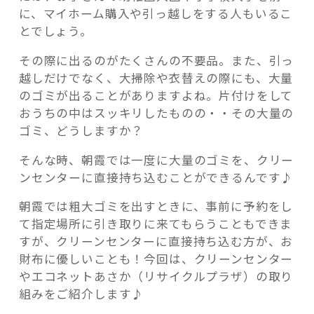
に、マイホーム購入や引っ越しをする人もいるこ
ッ
とでしょう。
ト
あ
その際に出るのがたくさんの不要品。また、引っ
さ
越しだけでなく、大掃除や衣替えの際にも、大量
か”
のゴミが出ることがありますよね。片付けをして
の
おうちの中はスッキリしたものの・・その大量の
ゴミ、どうしますか？
そんな時、朝霞では一度に大量のゴミを、クリー
ンセンターに直接持ち込むことができるんです♪
朝霞では粗大ゴミを出すときに、事前に予約をし
て指定場所に引き取りに来てもらうこともできま
すが、クリーンセンターに直接持ち込む方が、お
財布に優しいことも！今回は、クリーンセンター
やエコネットあさか（リサイクルプラザ）の取り
組みをご紹介します♪