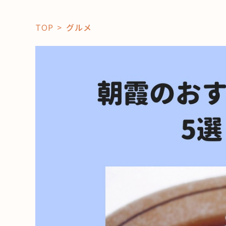
TOP
グルメ
「コト」
子育て
暮らし
おすすめ
学び・教
スポット
「場」
HAREL