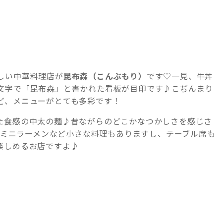
しい中華料理店が
昆布森（こんぶもり）
です♡一見、牛丼
文字で「昆布森」と書かれた看板が目印です♪こぢんまり
ど、メニューがとても多彩です！
た食感の中太の麺♪昔ながらのどこかなつかしさを感じさ
円のミニラーメンなど小さな料理もありますし、テーブル席も
楽しめるお店ですよ♪