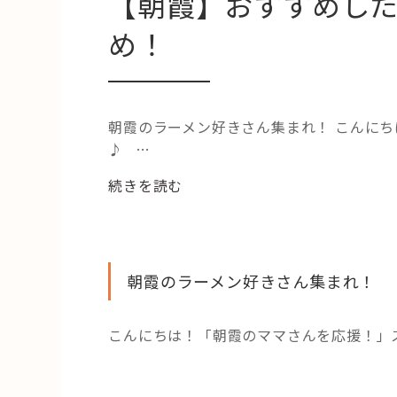
【朝霞】おすすめした
め！
朝霞のラーメン好きさん集まれ！ こんに
♪ …
“【朝
続きを読む
霞】
お
す
す
朝霞のラーメン好きさん集まれ！
め
し
こんにちは！「朝霞のママさんを応援！」
た
い
人