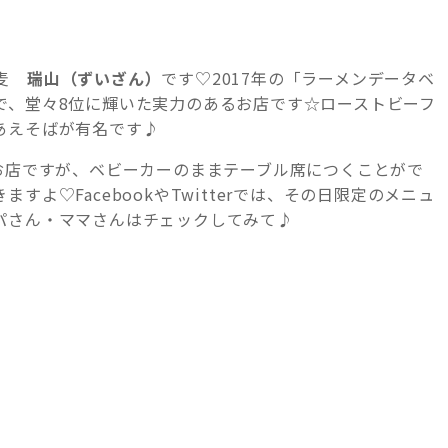
蕎麦
瑞山（ずいざん）
です♡2017年の「ラーメンデータベ
で、堂々8位に輝いた実力のあるお店です☆ローストビーフ
あえそばが有名です♪
なお店ですが、ベビーカーのままテーブル席につくことがで
よ♡FacebookやTwitterでは、その日限定のメニュ
パさん・ママさんはチェックしてみて♪