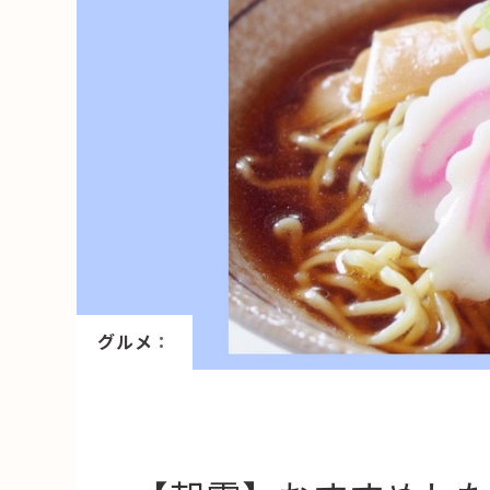
HAREL
活用事例
「モノ」
fleXe
リノベ事
「ひと」
協賛・協力店
グルメ
：
コーディネーター紹介