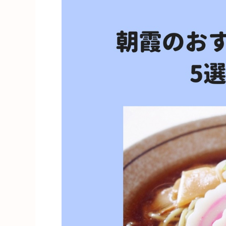
気
ラ
ー
メ
ン
店
5
選・
ま
と
め！”
の