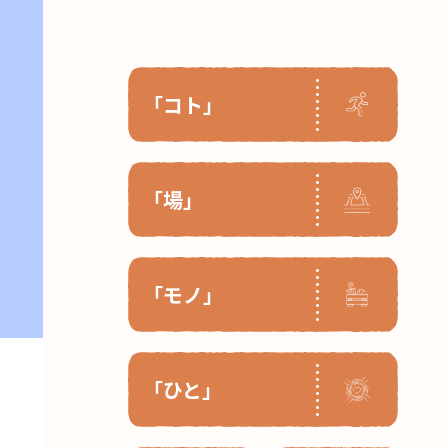
「コト」
「場」
「モノ」
「ひと」