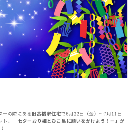
ンターの隣にある
旧高橋家住宅
で6月22日（金）～7月11日
ント、
「七夕ーおり姫とひこ星に願いをかけよう！ー」
が
。）