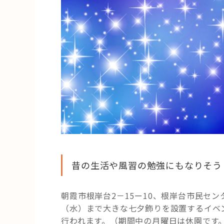
ろ
う！”
の
昔の生活や風習の勉強にもなりそう
朝霞市根岸台2－15ー10、根岸台市民セ
（水）まで大きな七夕飾りを設置するイベ
行われます。（期間中の月曜日は休園です