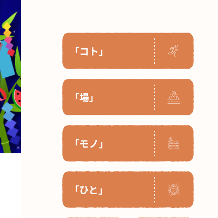
「コト」
「場」
「モノ」
「ひと」