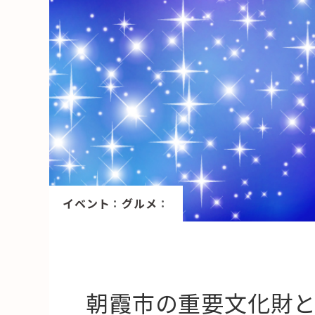
HAREL
活用事例
「モノ」
fleXe
リノベ事
「ひと」
協賛・協力店
イベント
：
グルメ
：
コーディネーター紹介
朝霞市の重要文化財