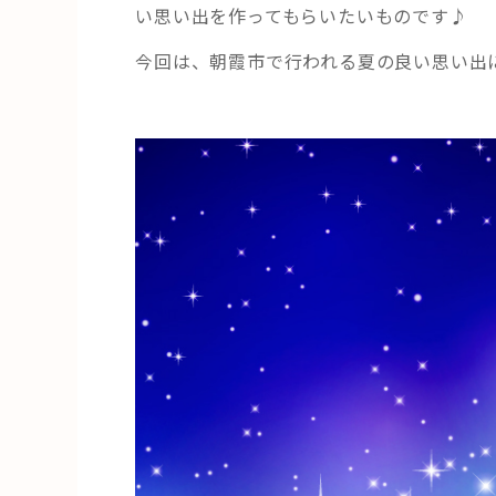
夕
い思い出を作ってもらいたいものです♪
の
今回は、朝霞市で行われる夏の良い思い出にな
コ
ラ
ボ！
親
子
で
楽
し
い
夏
の
思
い
出
を
作