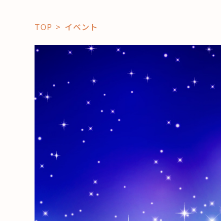
TOP
イベント
「コト」
子育て
暮らし
おすすめ
学び・教
スポット
「場」
HAREL