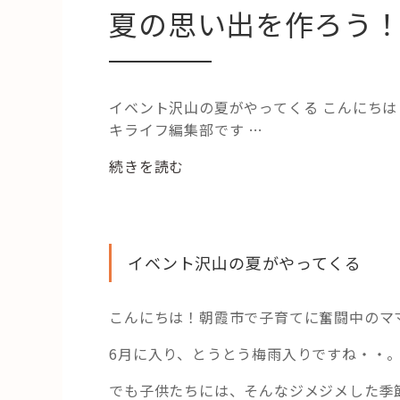
夏の思い出を作ろう
イベント沢山の夏がやってくる こんにち
キライフ編集部です …
“朝
続きを読む
霞
市
の
重
イベント沢山の夏がやってくる
要
文
こんにちは！朝霞市で子育てに奮闘中のマ
化
財
6月に入り、とうとう梅雨入りですね・・
と
七
でも子供たちには、そんなジメジメした季