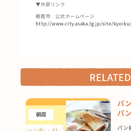
▼外部リンク
朝霞市 公式ホームページ
http://www.city.asaka.lg.jp/site/kyoik
RELATED
パ
パン
パン