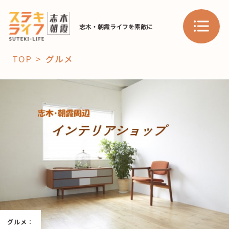
志木・朝霞ライフを素敵に
TOP
グルメ
「コト」
子育て
暮らし
おすすめ
学び・教育
スポット
「場」
HAREL
グルメ
：
HAREL