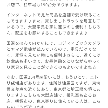
お店で、駐車場も190台分ありますよ。
インターネットで見た商品を店舗で受け取ること
もできます♪また、貸し出しトラックを用意して
いるので、大型家具を家に運ぶのも便利！もちろ
ん、配送をお願いすることもできますよ♪
国道を挟んで向かいには、コジマ×ビックカメラ
とヤマダ電機が並んでいるので、家具だけでな
く、家電を見たい時にも便利♪さらに、近くには
飲食店も多いので、お昼休憩をとりながらゆっく
り家具を見ることができるのもよいですよね☆
なお、国道254号線沿いには、もうひとつ、
ニト
リ成増店
があります。住所は練馬区ですが、東埼
橋交差点の近くにあり、東京都と埼玉県の境にあ
ります♪こちらも大型店舗で、授乳室もあるお
店。朝霞市の、東京寄りに住んでいる人は、こち
らのほうが近いかも。