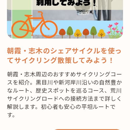
ス
マ
ス！
ど
こ
で
朝霞・志木のシェアサイクルを使っ
ケ
てサイクリング散策してみよう！
ー
キ
朝霞・志木周辺のおすすめサイクリングコー
を
スを紹介。黒目川や新河岸川沿いの自然豊か
買
なルート、歴史スポットを巡るコース、荒川
お
サイクリングロードへの接続方法まで詳しく
う
解説します。初心者も安心の平坦ルートで
か
す。
な？”
の