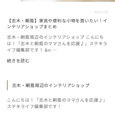
活用事例
2018.6.28
【志木・朝霞】家具や便利な小物を買いたい！イ
「モノ」
ンテリアショップまとめ
fleXe
リノベ事例
志木・朝霞周辺のインテリアショップ こんにち
は！「志木と朝霞のママさんを応援♪」ステキラ
イフ編集部です！ &n …
「ひと」
“【志
続きを読む
木・
朝
協賛・協力店
霞】
志木・朝霞周辺のインテリアショップ
家
コーディネーター紹介
具
や
こんにちは！「志木と朝霞のママさんを応援♪」
便
ステキライフ編集部です！
これからの暮らし 住み替え相談
利