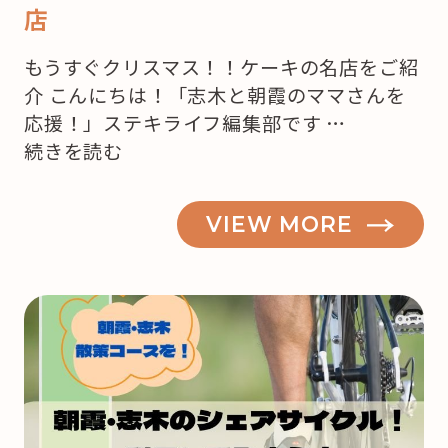
店
もうすぐクリスマス！！ケーキの名店をご紹
介 こんにちは！「志木と朝霞のママさんを
応援！」ステキライフ編集部です …
“【志
続きを読む
木・
朝
VIEW MORE
霞】
も
う
来
月
は
ク
リ