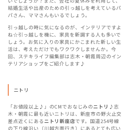
いでしょうか？また、会社の夏休みを利用して、
と
結婚生活や出産のための引っ越しを考えているパ
め”
パさん、ママさんもいるでしょう。
の
引っ越しの時に気になるのが、インテリアですよ
ね☆引っ越しを機に、家具を新調する人も多いで
しょう。お気に入りの家具にかこまれた新しい生
活は、考えただけでもワクワクしませんか。今
回、ステキライフ編集部は志木・朝霞周辺のイン
テリアショップをご紹介します♪
ニトリ
「お値段以上♪」のCMでおなじみの
ニトリ
♪志
木・朝霞に最も近いニトリは、新座市の野火止交
差点近くにある
ニトリ新座店
です。国道254号線
の下り線沿い（川越方面行き）にあるとても広い