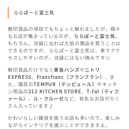
ららぽーと富士見
無印良品の項目でもちょっと触れましたが、様々
なお店が集まっているのが、
ららぽーと富士見
。
もちろん、池袋に出れば大抵の商品を買うことは
できるのですが、ららぽーと富士見は、車でアク
セスしやすいのが、池袋にはない強みです☆
無印良品だけでなく
東急ハンズ
や
ニトリ
EXPRESS
、
Francfranc（フランフラン）
、ま
た、寝具の
TEMPUR（テンピュール）
やキッチ
ン用品の
212 KITCHEN STORE
、
T-fal（ティフ
ァール）
、
ル・クルーゼ
など、有名なお店がたく
さん入っています♪
かわいらしい雑貨を扱うお店も多いので、楽しみ
ながらインテリアを選ぶことができますよ。