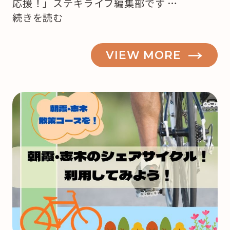
応援！」ステキライフ編集部です …
“【志
続きを読む
木・
朝
VIEW MORE
霞】
も
う
来
月
は
ク
リ
ス
マ
ス！
ど