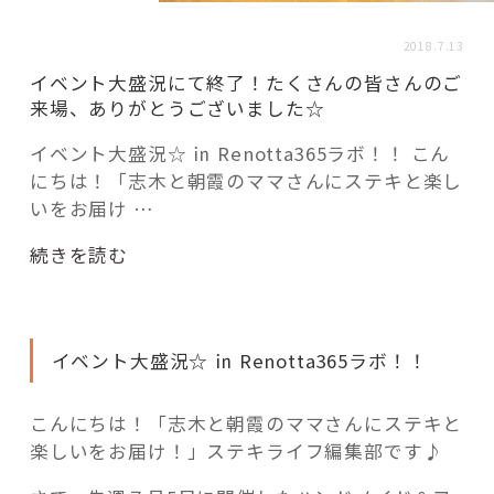
活用事例
2018.7.13
イベント大盛況にて終了！たくさんの皆さんのご
「モノ」
来場、ありがとうございました☆
イベント大盛況☆ ㏌ Renotta365ラボ！！ こん
fleXe
リノベ事例
にちは！「志木と朝霞のママさんにステキと楽し
いをお届け …
「ひと」
“イ
続きを読む
ベ
ン
協賛・協力店
ト
イベント大盛況☆ ㏌ Renotta365ラボ！！
大
コーディネーター紹介
盛
況
こんにちは！「志木と朝霞のママさんにステキと
に
楽しいをお届け！」ステキライフ編集部です♪
これからの暮らし 住み替え相談
て