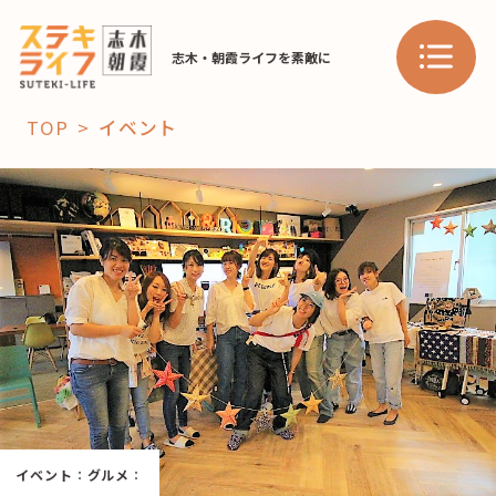
志木・朝霞ライフを素敵に
TOP
イベント
「コト」
子育て
暮らし
おすすめ
学び・教育
スポット
「場」
HAREL
イベント
：
グルメ
：
HAREL