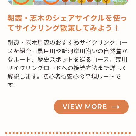
こ
で
朝霞・志木のシェアサイクルを使っ
ケ
てサイクリング散策してみよう！
ー
キ
朝霞・志木周辺のおすすめサイクリングコー
を
スを紹介。黒目川や新河岸川沿いの自然豊か
買
なルート、歴史スポットを巡るコース、荒川
お
サイクリングロードへの接続方法まで詳しく
う
解説します。初心者も安心の平坦ルートで
か
す。
な？”
の
VIEW MORE