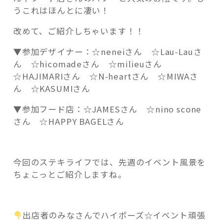
う
うこれはほんとに凄い！
ご
ざ
改めて、ご紹介しちゃいます！！
い
▼参加デザイナー：☆neneiさん ☆Lau-Lauさ
ま
ん ☆hicomadeさん ☆milieuさん
し
☆HAJIMARIさん ☆N-heartさん ☆MIWAさ
た
ん ☆KASUMIさん
☆”
の
▼参加フード店：☆JAMESさん ☆nino scone
さん ☆HAPPY BAGELさん
今回のステキライフでは、先週のイベント風景を
ちょこっとご紹介しますね。
出店者のみなさんでハイポーズ☆イベント頑張