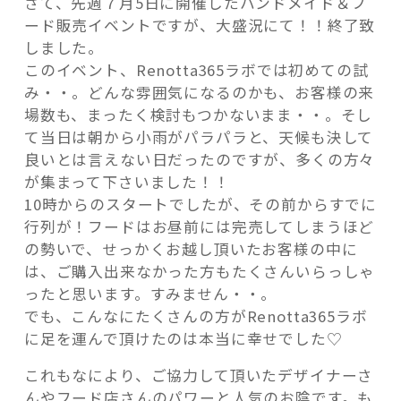
さて、先週７月5日に開催したハンドメイド＆フ
終
ード販売イベントですが、大盛況にて！！終了致
了！
しました。
た
このイベント、Renotta365ラボでは初めての試
く
み・・。どんな雰囲気になるのかも、お客様の来
さ
記事検索
場数も、まったく検討もつかないまま・・。そし
ん
て当日は朝から小雨がパラパラと、天候も決して
の
良いとは言えない日だったのですが、多くの方々
皆
が集まって下さいました！！
さ
10時からのスタートでしたが、その前からすでに
ん
行列が！フードはお昼前には完売してしまうほど
の
の勢いで、せっかくお越し頂いたお客様の中に
ご
は、ご購入出来なかった方もたくさんいらっしゃ
来
ったと思います。すみません・・。
場、
でも、こんなにたくさんの方がRenotta365ラボ
あ
に足を運んで頂けたのは本当に幸せでした♡
り
が
これもなにより、ご協力して頂いたデザイナーさ
と
んやフード店さんのパワーと人気のお陰です。も