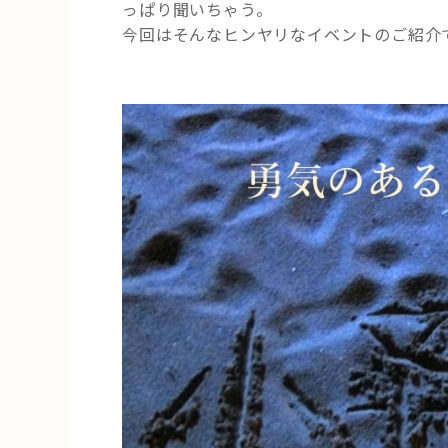
っぱり聞いちゃう。
の
今回はそんなヒンヤリなイベントのご紹介
『ち
ょ
っ
と
こ
わ
い
お
は
な
し
会』”
の