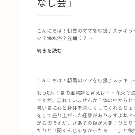
なし会』
こんにちは！朝霞のママを応援♪ステキラ
火？海水浴？盆踊り？ …
“～
続きを読む
夏
の
風
物
こんにちは！朝霞のママを応援♪ステキラ
詩
もう8月！夏の風物詩と言えば・・花火？
～
ですが、忘れていませんか？体の中からヒ
小
暑い夏に心と身体を涼しくしてくれるちょ
学
をして盛り上がった経験がありますよね？
生
がるのですが、さあその後が大変！ひとり
向
たりと『聞くんじゃなかったぁ！！』と後
け