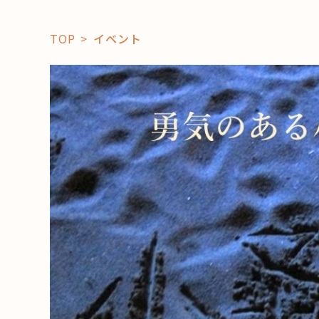
TOP
イベント
「コト」
子育て
暮らし
おすすめ
学び・教
スポット
「場」
HAREL