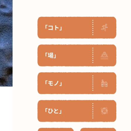
「コト」
「場」
「モノ」
「ひと」