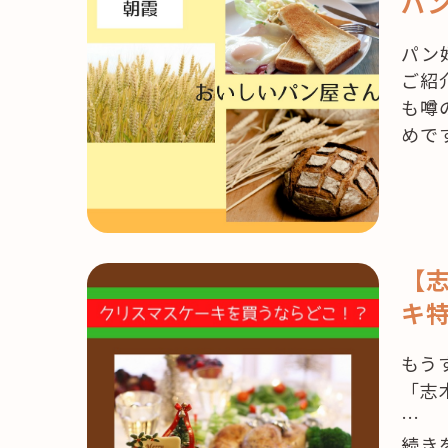
パン
パン
ご紹
も噂
めで
【志
キ
もう
「志
…
“【志
続き