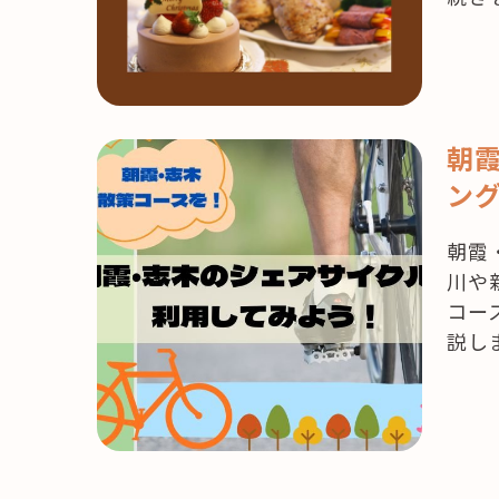
木・
朝
霞】
も
う
朝
来
ン
月
は
朝霞
ク
川や
リ
コー
ス
説し
マ
ス！
ど
こ
で