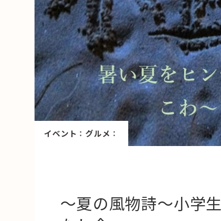
HAREL
活用事例
「モノ」
fleXe
リノベ事
「ひと」
イベント
：
グルメ
：
協賛・協力店
コーディネーター紹介
～夏の風物詩～小学