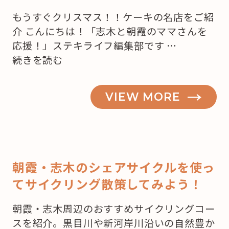
もうすぐクリスマス！！ケーキの名店をご紹
介 こんにちは！「志木と朝霞のママさんを
応援！」ステキライフ編集部です …
“【志
続きを読む
木・
朝
VIEW MORE
霞】
も
う
来
月
朝霞・志木のシェアサイクルを使っ
は
てサイクリング散策してみよう！
ク
リ
朝霞・志木周辺のおすすめサイクリングコー
ス
スを紹介。黒目川や新河岸川沿いの自然豊か