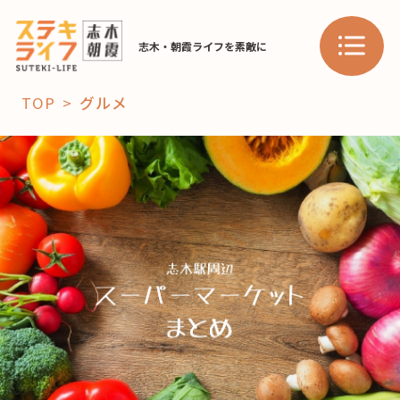
志木・朝霞ライフを素敵に
TOP
グルメ
「コト」
子育て
暮らし
おすすめ
学び・教育
スポット
「場」
HAREL
HAREL