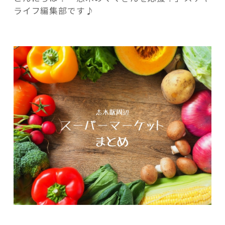
志
ライフ編集部です♪
木
駅
周
辺
記事検索
の
ス
ー
パ
ー
マ
ー
ケ
ッ
ト
ま
と
め”