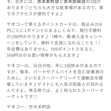
す。志木には、
志木本町店
と
志木宗岡店
の2店が
あります♡どちらも大きな駐車場があるので、車
でのアクセスが便利ですよ♪
ヤオコーで使えるポイントカードは、税込み216
円ごとに1ポイントたまるしくみで、発行手数料
が200円かかります♪（時々、新規入会キャンペ
ーンをしていて、無料で会員になれることも！）
年会費はありません。500ポイントたまると、
500円分のお買い物券がもらえます♪
ヤオコーは、元日の他、年に1回休みがあるので
すが、毎年、パートやアルバイトを含む従業員の
ために、さいたまスーパーアリーナで運動会を開
催しています♪ゲストにも人気の芸能人が訪れる
んですよ。埼玉県では、よく知られたスーパーマ
ーケットです♡
ヤオコー／志木本町店