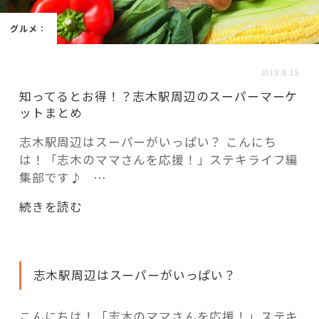
活用事例
グルメ
：
「モノ」
2018.8.15
知ってるとお得！？志木駅周辺のスーパーマーケ
fleXe
リノベ事例
ットまとめ
志木駅周辺はスーパーがいっぱい？ こんにち
は！「志木のママさんを応援！」ステキライフ編
「ひと」
集部です♪ …
協賛・協力店
“知
続きを読む
っ
コーディネーター紹介
て
る
志木駅周辺はスーパーがいっぱい？
と
お
これからの暮らし 住み替え相談
得！？
こんにちは！「志木のママさんを応援！」ステキ