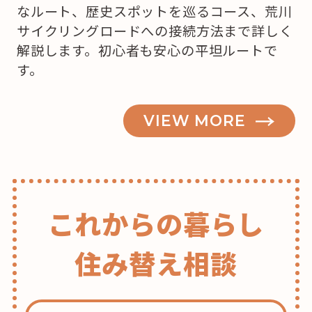
マ
なルート、歴史スポットを巡るコース、荒川
ス！
サイクリングロードへの接続方法まで詳しく
ど
解説します。初心者も安心の平坦ルートで
こ
す。
で
ケ
ー
VIEW MORE
キ
を
買
お
これからの暮らし
う
か
住み替え相談
な？”
の