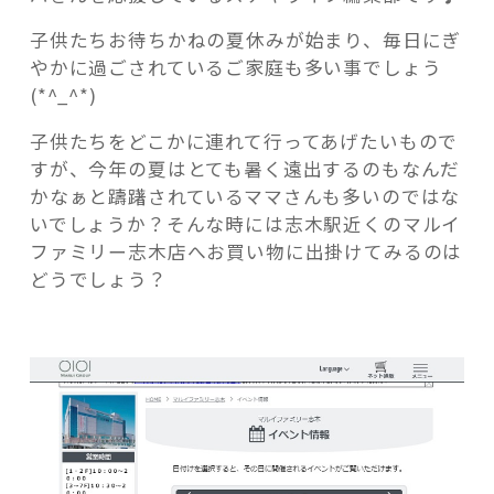
ル
子供たちお待ちかねの夏休みが始まり、毎日にぎ
イ
やかに過ごされているご家庭も多い事でしょう
フ
(*^_^*)
ァ
ミ
記事検索
子供たちをどこかに連れて行ってあげたいもので
リ
すが、今年の夏はとても暑く遠出するのもなんだ
ー
かなぁと躊躇されているママさんも多いのではな
志
いでしょうか？そんな時には志木駅近くのマルイ
木
ファミリー志木店へお買い物に出掛けてみるのは
に！
どうでしょう？
キ
ッ
ズ
向
け
セ
ー
ル