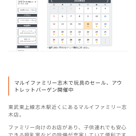
で
お
気
に
入
り
を
ゲ
ッ
ト
☆”
マルイファミリー志木で玩具のセール、アウ
の
トレットバーゲン開催中
東武東上線志木駅近くにあるマルイファミリー志
木店。
ファミリー向けのお店があり、子供連れでも安心
できる授乳室などの設備が充実していて便利です