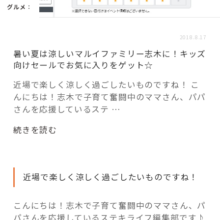
活用事例
グルメ
：
2018.8.17
「モノ」
暑い夏は涼しいマルイファミリー志木に！キッズ
向けセールでお気に入りをゲット☆
fleXe
リノベ事例
近場で楽しく涼しく過ごしたいものですね！ こ
んにちは！志木で子育て奮闘中のママさん、パパ
さんを応援しているステ …
「ひと」
“暑
続きを読む
協賛・協力店
い
夏
コーディネーター紹介
は
近場で楽しく涼しく過ごしたいものですね！
涼
し
い
こんにちは！志木で子育て奮闘中のママさん、パ
これからの暮らし 住み替え相談
マ
パさんを応援しているステキライフ編集部です♪