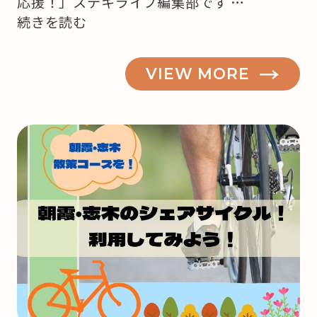
応援！」ステキライフ編集部です …
“【志
続きを読む
木・
朝
VIEW MORE
霞】
も
う
来
月
は
ク
リ
ス
マ
ス！
ど