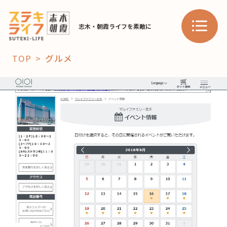
志木・朝霞ライフを素敵に
TOP
グルメ
「コト」
子育て
暮らし
おすすめ
学び・教育
スポット
「場」
HAREL
HAREL