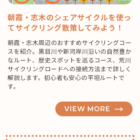
こ
で
朝霞・志木のシェアサイクルを使っ
ケ
てサイクリング散策してみよう！
ー
キ
朝霞・志木周辺のおすすめサイクリングコー
を
スを紹介。黒目川や新河岸川沿いの自然豊か
買
なルート、歴史スポットを巡るコース、荒川
お
サイクリングロードへの接続方法まで詳しく
う
解説します。初心者も安心の平坦ルートで
か
す。
な？”
の
VIEW MORE