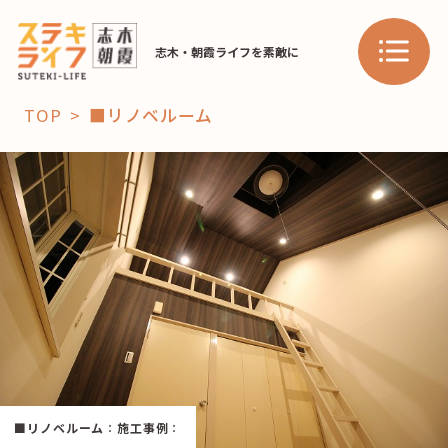
志木・朝霞ライフを素敵に
TOP
■リノベルーム
「コト」
子育て
暮らし
おすすめ
学び・教育
スポット
「場」
HAREL
■リノベルーム
：
施工事例
：
HAREL