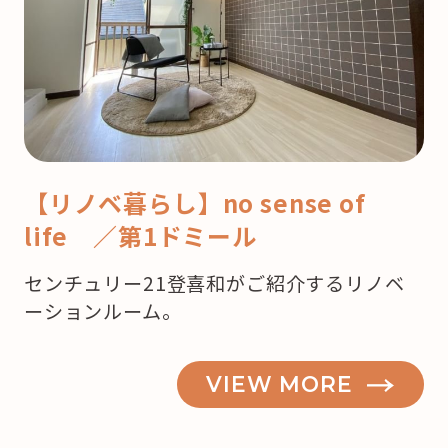
【リノベ暮らし】no sense of
life ／第1ドミール
センチュリー21登喜和がご紹介するリノベ
ーションルーム。
VIEW MORE