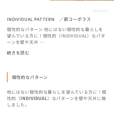
活用事例
2018.9.12
INDIVIDUAL PATTERN ／昴コーポラス
「モノ」
個性的なパターン 他にはない個性的な暮らしを
望んでいる方に！個性的（INDIVIDUAL）なパタ
fleXe
リノベ事例
ーンを壁や天井 …
“INDIVIDUAL
続きを読む
「ひと」
PATTERN
／
昴
協賛・協力店
個性的なパターン
コ
ー
コーディネーター紹介
ポ
他にはない個性的な暮らしを望んでいる方に！個
ラ
性的（
INDIVIDUAL
）なパターンを壁や天井に施
ス”
しました。
これからの暮らし 住み替え相談
の