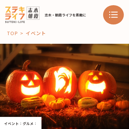
志木・朝霞ライフを素敵に
TOP
イベント
「コト」
子育て
暮らし
おすすめ
学び・教育
スポット
「場」
HAREL
イベント
：
グルメ
：
HAREL