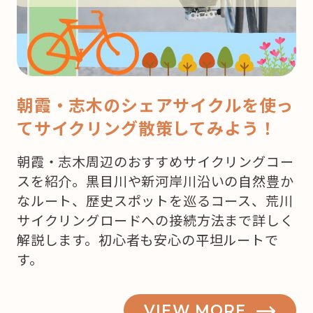
マ
ス！
ど
こ
で
朝霞・志木のシェアサイクルを使っ
ケ
てサイクリング散策してみよう！
ー
キ
朝霞・志木周辺のおすすめサイクリングコー
を
スを紹介。黒目川や新河岸川沿いの自然豊か
買
なルート、歴史スポットを巡るコース、荒川
お
サイクリングロードへの接続方法まで詳しく
う
解説します。初心者も安心の平坦ルートで
か
す。
な？”
の
VIEW MORE