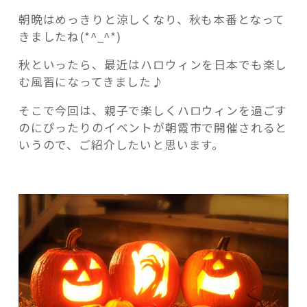
ウ
朝晩はめっきりと涼しくなり、秋も本番となって
ィ
きましたね(*^_^*)
ン
パ
秋といったら、最近はハロウィンを日本でも楽し
ン
む風習になってきました♪
記事検索
を
作
そこで今回は、親子で楽しくハロウィンを過ごす
っ
のにぴったりのイベントが朝霞市で開催されると
て
いうので、ご紹介したいと思います。
楽
し
い
思
い
出
作
り
☆