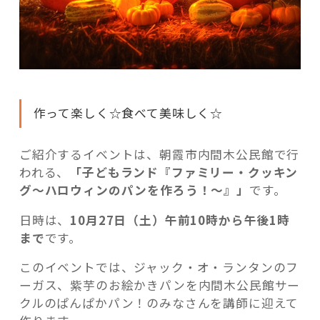
朝
霞
市
内
間
木
作って楽しく☆食べて美味しく☆
公
民
館
ご紹介するイベントは、朝霞市内間木公民館で行
で
われる、
「子どもランド『ファミリー・クッキン
イ
グ～ハロウィンのパンを作ろう！～』」
です。
ベ
日時は、
10月27日（土）午前10時から午後1時
ン
まで
です。
ト
開
このイベントでは、ジャック・オ・ランタンのフ
催”
ーガス、紫芋のお絵かきパンを内間木公民館サー
の
クルのぱんぱかパン！のみなさんを講師に迎えて