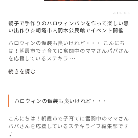
活用事例
2018.10.6
親子で手作りのハロウィンパンを作って楽しい思
「モノ」
い出作り☆朝霞市内間木公民館でイベント開催
ハロウィンの仮装も良いけれど・・・ こんにち
fleXe
リノベ事例
は！朝霞市で子育てに奮闘中のママさんパパさん
を応援しているステキラ …
「ひと」
“親
続きを読む
子
で
協賛・協力店
手
ハロウィンの仮装も良いけれど・・・
作
コーディネーター紹介
り
の
こんにちは！朝霞市で子育てに奮闘中のママさん
ハ
パパさんを応援しているステキライフ編集部です
これからの暮らし 住み替え相談
ロ
♪