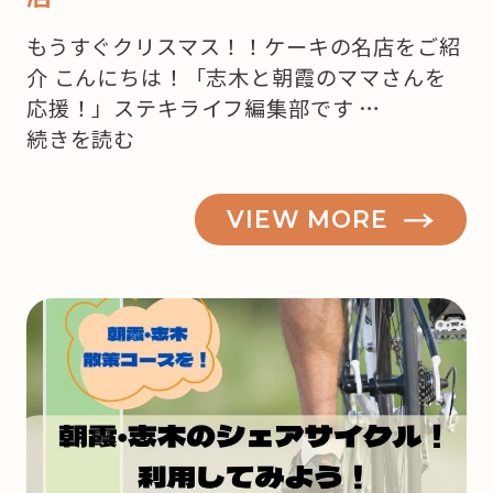
もうすぐクリスマス！！ケーキの名店をご紹
介 こんにちは！「志木と朝霞のママさんを
応援！」ステキライフ編集部です …
“【志
続きを読む
木・
朝
VIEW MORE
霞】
も
う
来
月
は
ク
リ
ス