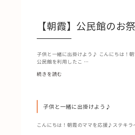
【朝霞】公民館のお
子供と一緒に出掛けよう♪ こんにちは！朝
公民館を利用したこ …
“【朝
続きを読む
霞】
公
民
館
子供と一緒に出掛けよう♪
の
お
こんにちは！朝霞のママを応援♪ステキラ
祭
り