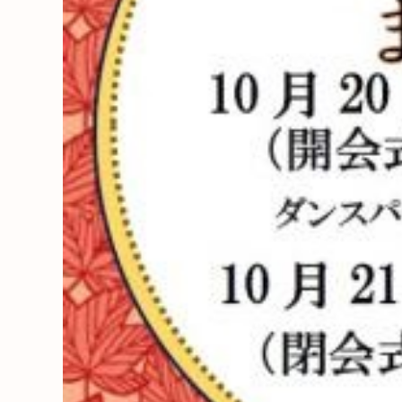
HAREL
活用事例
「モノ」
fleXe
リノベ事
「ひと」
協賛・協力店
コーディネーター紹介