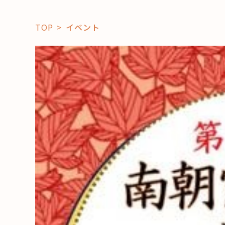
TOP
イベント
「コト」
子育て
暮らし
おすすめ
学び・教
スポット
「場」
HAREL