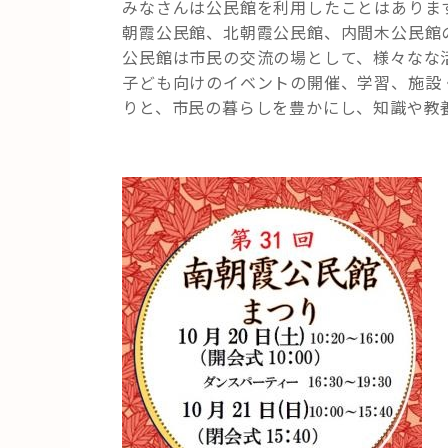
みなさんは公民館を利用したことはありま
に
朝霞公民館、北朝霞公民館、内間木公民館
遊
公民館は市民の交流の場として、様々なな
び
子ども向けのイベントの開催、学習、施設
に
りと、市民の暮らしを豊かにし、知識や教
行
こ
う！！”
の