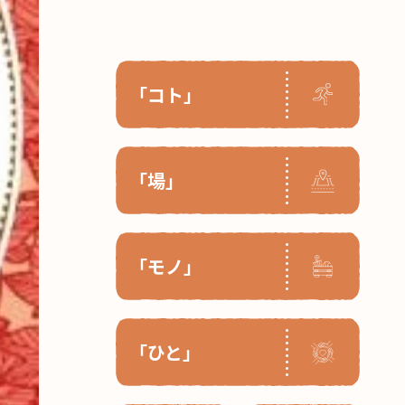
「コト」
「場」
「モノ」
「ひと」