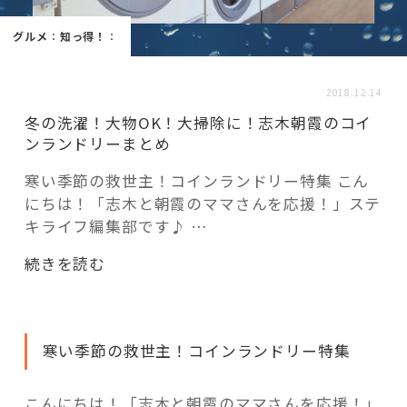
活用事例
グルメ
：
知っ得！
：
「モノ」
2018.12.14
冬の洗濯！大物OK！大掃除に！志木朝霞のコイ
fleXe
リノベ事例
ンランドリーまとめ
寒い季節の救世主！コインランドリー特集 こん
にちは！「志木と朝霞のママさんを応援！」ステ
「ひと」
キライフ編集部です♪ …
協賛・協力店
“冬
続きを読む
の
コーディネーター紹介
洗
濯！
寒い季節の救世主！コインランドリー特集
大
物
これからの暮らし 住み替え相談
OK！
こんにちは！「志木と朝霞のママさんを応援！」