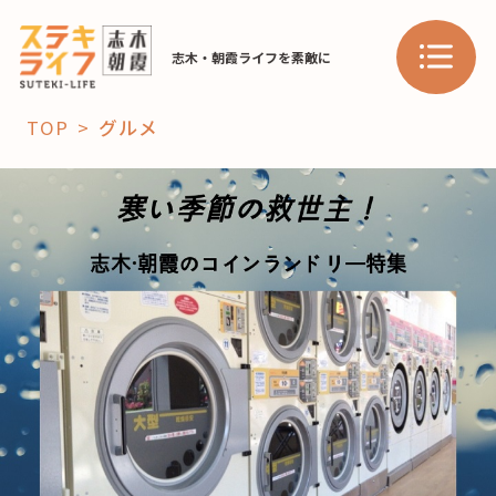
志木・朝霞ライフを素敵に
TOP
グルメ
「コト」
子育て
暮らし
おすすめ
学び・教育
スポット
「場」
HAREL
HAREL