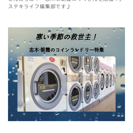
大
ステキライフ編集部です♪
掃
除
に！
志
記事検索
木
朝
霞
の
コ
イ
ン
ラ
ン
ド
リ
ー
ま