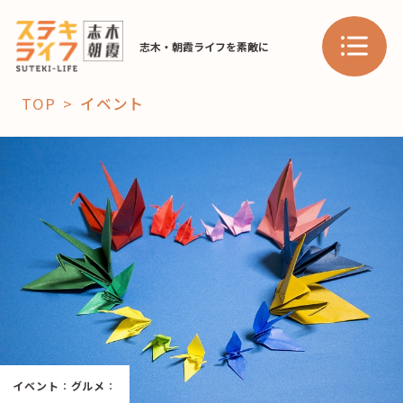
志木・朝霞ライフを素敵に
TOP
イベント
「コト」
子育て
暮らし
おすすめ
学び・教育
スポット
「場」
HAREL
イベント
：
グルメ
：
HAREL