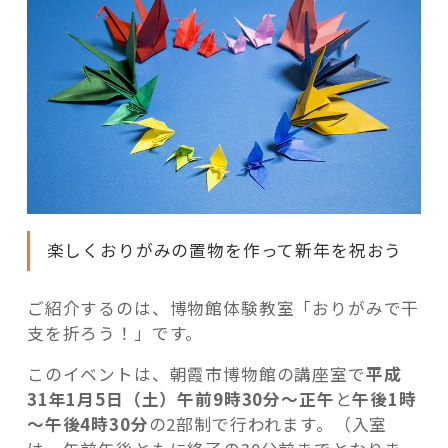
楽しくおりがみの置物を作って新年を祝おう
ご紹介するのは、博物館体験教室「おりがみで干
支を折ろう！」です。
このイベントは、朝霞市博物館の講座室で
平成
31年1月5日（土）午前9時30分～正午
と
午後1時
～午後4時30分
の2部制で行われます。（入室