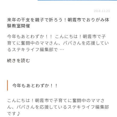
活用事例
2018.12.23
来年の干支を親子で折ろう！朝霞市でおりがみ体
「モノ」
験教室開催
今年もあとわずか！！ こんにちは！朝霞市で子
fleXe
リノベ事例
育てに奮闘中のママさん、パパさんを応援してい
るステキライフ編集部で …
「ひと」
“来
続きを読む
年
の
協賛・協力店
干
今年もあとわずか！！
支
コーディネーター紹介
を
親
こんにちは！朝霞市で子育てに奮闘中のママさ
子
ん、パパさんを応援しているステキライフ編集部
これからの暮らし 住み替え相談
で
です♪