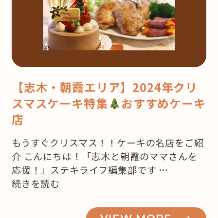
【志木・朝霞エリア】2024年クリ
スマスケーキ特集
おすすめケーキ
店
もうすぐクリスマス！！ケーキの名店をご紹
介 こんにちは！「志木と朝霞のママさんを
応援！」ステキライフ編集部です …
“【志
続きを読む
木・
朝