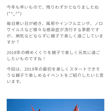
折
今年も早いもので、残りわずかとなりましたね
ろ
(*^_^*)
う！
朝
毎日寒い日が続き、風邪やインフルエンザ、ノロ
霞
ウイルスなど様々な感染症が流行する季節です
記事検索
市
が、病気などならずに親子で楽しく過ごしていま
で
すか？
お
り
2018年の締めくくりを親子で楽しく元気に過ご
が
したいものですね！
み
今回は、2019年の最初を楽しくスタートできそ
体
うな親子で楽しめるイベントをご紹介したいと思
験
います。
教
室
開
催”
の