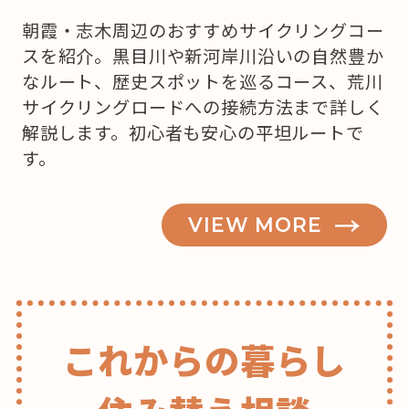
キ
朝霞・志木周辺のおすすめサイクリングコー
を
スを紹介。黒目川や新河岸川沿いの自然豊か
買
なルート、歴史スポットを巡るコース、荒川
お
サイクリングロードへの接続方法まで詳しく
う
解説します。初心者も安心の平坦ルートで
か
す。
な？”
の
VIEW MORE
これからの暮らし