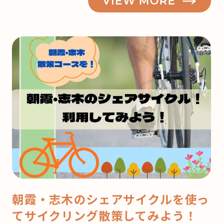
VIEW MORE
霞】
も
う
来
月
は
ク
リ
ス
マ
ス！
ど
こ
で
朝霞・志木のシェアサイクルを使っ
ケ
てサイクリング散策してみよう！
ー