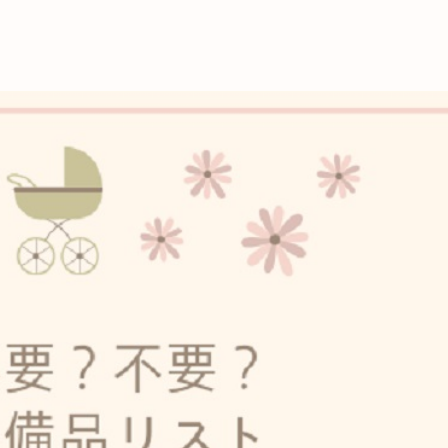
これからの暮
育