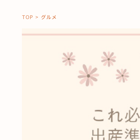
TOP
グルメ
「コト」
子育て
暮らし
おすすめ
学び・教
スポット
「場」
HAREL