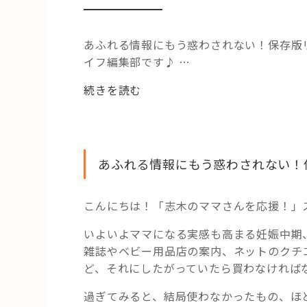
あふれる情報にもう惑わされない！保存版
イフ編集部です♪ …
“実
続きを読む
は
要
ら
な
あふれる情報にもう惑わされない！
い？
意
こんにちは！「志木のママさんを応援！」
外
に
いよいよママになる実感も高まる妊娠中期
役
雑誌やベビー用品店の案内、ネットのクチ
立
ど、それにしたがっていたら買わなければな
つ？
リ
過ぎてみると、結局使わなかったもの、ほ