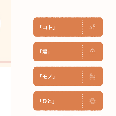
「コト」
「場」
「モノ」
「ひと」