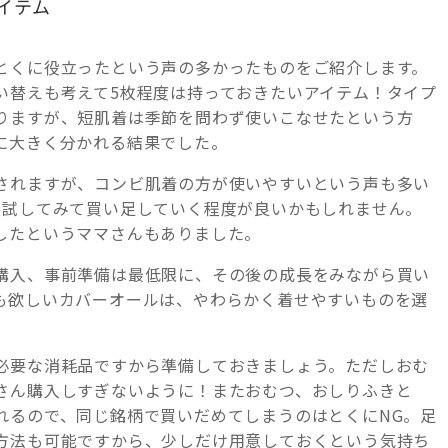
イテム
とくに役立ったという声の多かったものをご紹介します。
い替えも考えて5枚程度は持っておきたいアイテム！タイプ
りますが、短肌着は季節を問わず使いこなせたという方
に大きく分かれる結果でした。
されますが、コンビ肌着の方が使いやすいという声も多い
枚試してみて買い足していく程度が良いかもしれません。
したというママさんもありました。
購入、事前準備は最低限に、その後の成長をみながら買い
も欲しいカバーオールは、やわらかく着せやすいものを選
必要な消耗品ですから準備しておきましょう。ただしおむ
さん購入しすぎないように！またおむつ、おしりふきと
れるので、同じ銘柄で買いだめてしまうのはとくにNG。足
方法も可能ですから、少しだけ用意しておくという気持ち