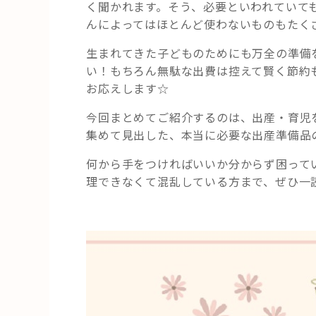
ア
く聞かれます。そう、必要といわれていて
ル
んによってはほとんど使わないものもたく
出
生まれてきた子どものためにも万全の準備
産
い！もちろん無駄な出費は控えて賢く節約
準
お応えします☆
備
品
今回まとめてご紹介するのは、出産・育児
リ
集めて見出した、本当に必要な出産準備品
ス
ト”
何から手をつければいいか分からず困って
の
理できなくて混乱している方まで、ぜひ一