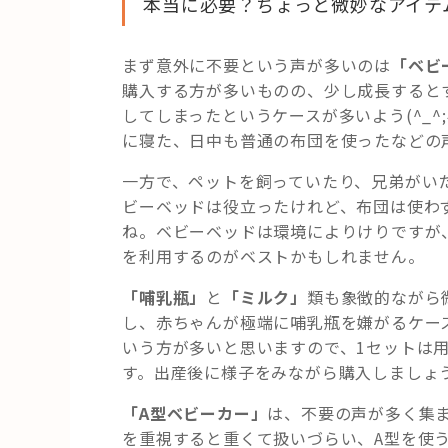
本当に必要？ちょっと微妙なアイテ
まず意外に不要という声が多いのは
「ベビ
購入する方が多いものの、少し成長すると
してしまったというケースが多いよう(^_
に寝た、日中も普通の布団を使ったなどの
一方で、ペットを飼っていたり、兄弟がい
ビーベッドは役立ったけれど、布団は使わ
ね。ベビーベッドは環境によりけりですが
を利用するのがベストかもしれません。
「哺乳瓶」
と
「ミルク」
類も象徴的ながら
し、赤ちゃんが極端に哺乳瓶を嫌がるケー
いう方が多いと思いますので、1セットは
す。出産後に様子をみながら購入しましょ
「A型ベビーカー」
は、不要の声が多く集
を重視すると重くて扱いづらい、A型を使