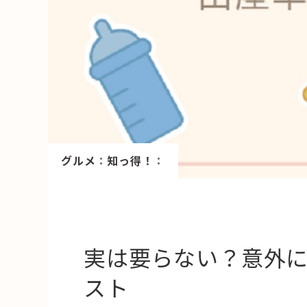
HAREL
活用事例
「モノ」
fleXe
リノベ事
グルメ
：
知っ得！
：
「ひと」
協賛・協力店
コーディネーター紹介
実は要らない？意外
スト