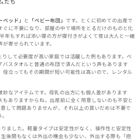
ムたち
ーベッド」
と
「ベビー布団」
です。とくに初めての出産で
すぐに不要になり、部屋の中で場所をとるだけのものと化
^;半年もすれば添い寝の方が寝付きがよくて夜は大人と一緒
声が寄せられています。
たりして必要度が高い家庭では活躍した例もあります。ベ
ずバスタオルと普通の布団で済んだという声もあります
、役立ってもその期間が短い可能性は高いので、レンタル
微妙なアイテムです。母乳の出方にも個人差があります
スもありますからね。出産前に全く用意しないのも不安と
用意して問題ありませんが、それ以上の買いだめは不要で
う。
まりました。軽量タイプは安定性がなく、操作性と安定性
う生後間もなくは外出の機会も少ない、外出する際も「抱