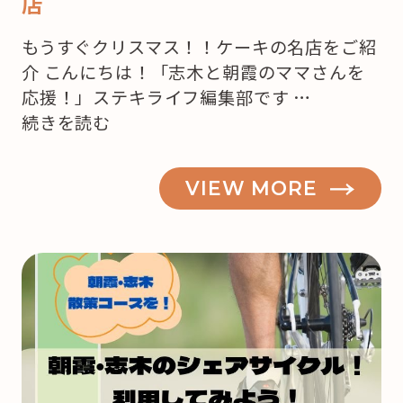
店
もうすぐクリスマス！！ケーキの名店をご紹
介 こんにちは！「志木と朝霞のママさんを
応援！」ステキライフ編集部です …
“【志
続きを読む
木・
朝
VIEW MORE
霞】
も
う
来
月
は
ク
リ
ス