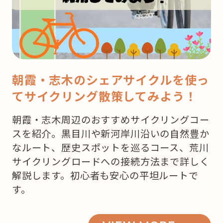
マ
ス！
ど
こ
で
朝霞・志木のシェアサイクルを使っ
ケ
てサイクリング散策してみよう！
ー
キ
朝霞・志木周辺のおすすめサイクリングコー
を
スを紹介。黒目川や新河岸川沿いの自然豊か
買
なルート、歴史スポットを巡るコース、荒川
お
サイクリングロードへの接続方法まで詳しく
う
解説します。初心者も安心の平坦ルートで
か
す。
な？”
の