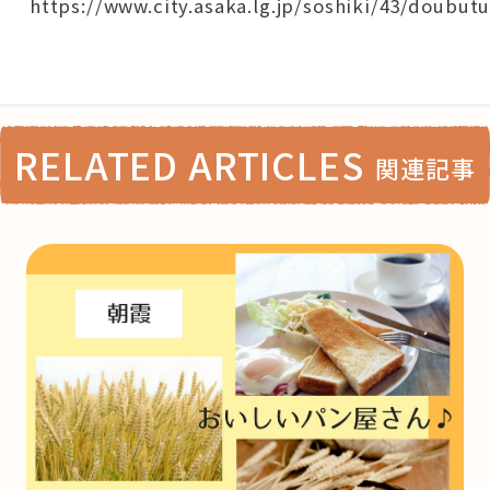
https://www.city.asaka.lg.jp/soshiki/43/doub
RELATED ARTICLES
関連記事