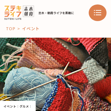
志木・朝霞ライフを素敵に
TOP
イベント
「コト」
子育て
暮らし
おすすめ
学び・教育
スポット
「場」
HAREL
イベント
：
グルメ
：
HAREL