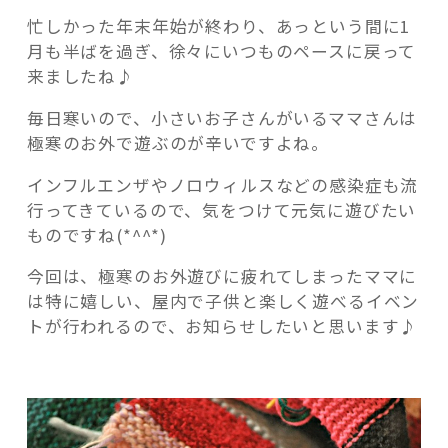
い
忙しかった年末年始が終わり、あっという間に1
い
月も半ばを過ぎ、徐々にいつものペースに戻って
ポ
来ましたね♪
ン
ポ
毎日寒いので、小さいお子さんがいるママさんは
記事検索
ン
極寒のお外で遊ぶのが辛いですよね。
マ
ス
インフルエンザやノロウィルスなどの感染症も流
コ
行ってきているので、気をつけて元気に遊びたい
ッ
ものですね(*^^*)
ト
今回は、極寒のお外遊びに疲れてしまったママに
を
は特に嬉しい、屋内で子供と楽しく遊べるイベン
作
トが行われるので、お知らせしたいと思います♪
る
イ
ベ
ン
ト