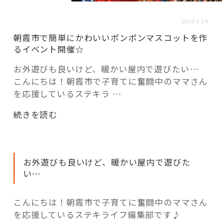
活用事例
2019.1.19
朝霞市で簡単にかわいいポンポンマスコットを作
「モノ」
るイベント開催☆
お外遊びも良いけど、暖かい屋内で遊びたい…
fleXe
リノベ事例
こんにちは！朝霞市で子育てに奮闘中のママさん
を応援しているステキラ …
「ひと」
“朝
続きを読む
霞
市
協賛・協力店
で
お外遊びも良いけど、暖かい屋内で遊びた
簡
コーディネーター紹介
い…
単
に
か
こんにちは！朝霞市で子育てに奮闘中のママさん
これからの暮らし 住み替え相談
わ
を応援しているステキライフ編集部です♪